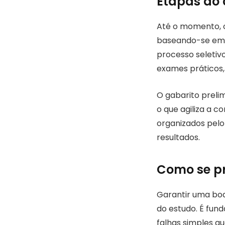
Etapas do 
Até o momento, o 
baseando-se em 
processo seletivo
exames práticos, 
O gabarito preli
o que agiliza a c
organizados pelo 
resultados.
Como se pr
Garantir uma boa
do estudo. É fun
falhas simples qu