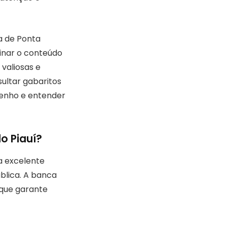
a de Ponta
inar o conteúdo
valiosas e
ultar gabaritos
enho e entender
o Piauí?
a excelente
blica. A banca
o que garante