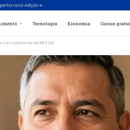
Filme clássico “Cujo”, de Stephen King, ganha nova edição em 4K Ultra HD Blu-ray
nimento
Tecnologia
Economia
Cursos gratu
s com salários de até R$ 3.036