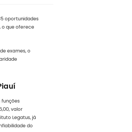
35 oportunidades
, o que oferece
 de exames, o
laridade
Piauí
a funções
,00, valor
tuto Legatus, já
fiabilidade do