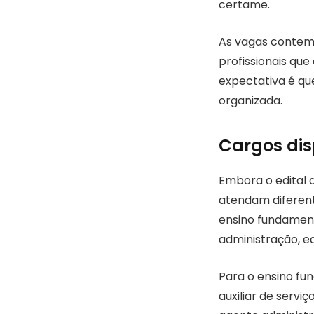
certame.
As vagas contemp
profissionais qu
expectativa é qu
organizada.
Cargos dis
Embora o edital 
atendam diferent
ensino fundament
administração, e
Para o ensino f
auxiliar de servi