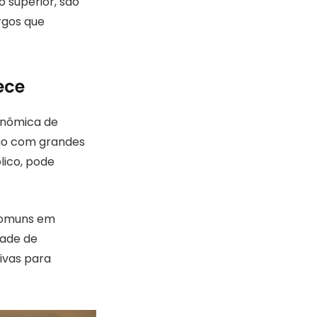
 superior, são
rgos que
ece
conômica de
ão com grandes
lico, pode
 comuns em
dade de
ivas para