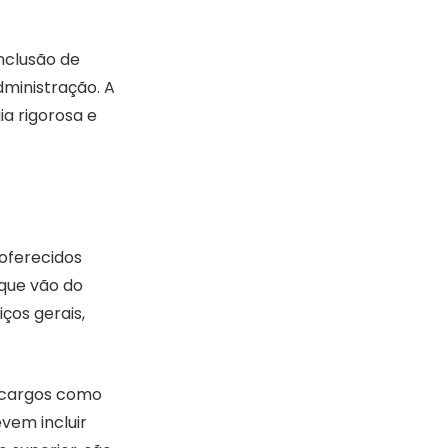
nclusão de
ministração. A
a rigorosa e
 oferecidos
 que vão do
ços gerais,
 cargos como
evem incluir