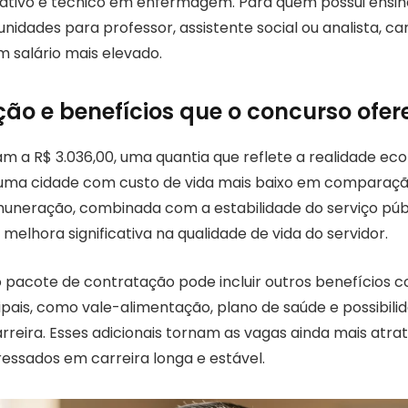
ativo e técnico em enfermagem. Para quem possui ensino
idades para professor, assistente social ou analista, ca
salário mais elevado.
o e benefícios que o concurso ofer
am a R$ 3.036,00, uma quantia que reflete a realidade e
, uma cidade com custo de vida mais baixo em comparaç
muneração, combinada com a estabilidade do serviço púb
elhora significativa na qualidade de vida do servidor.
 o pacote de contratação pode incluir outros benefícios
pais, como vale-alimentação, plano de saúde e possibili
reira. Esses adicionais tornam as vagas ainda mais atrat
eressados em carreira longa e estável.