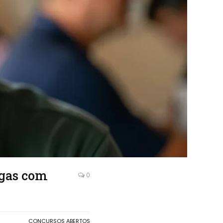
agas com
0
CONCURSOS ABERTOS