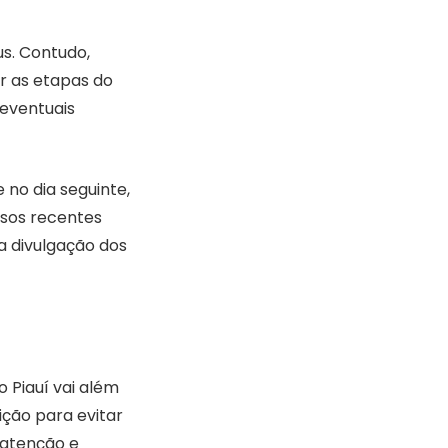
us. Contudo,
r as etapas do
 eventuais
 no dia seguinte,
rsos recentes
a divulgação dos
 Piauí vai além
ição para evitar
 atenção e