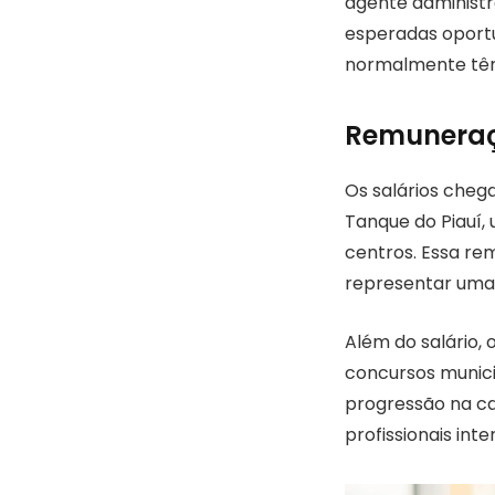
agente administr
esperadas oportun
normalmente têm 
Remuneraçã
Os salários cheg
Tanque do Piauí
centros. Essa re
representar uma m
Além do salário,
concursos munici
progressão na car
profissionais int