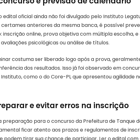
concurso e previsão de calendário
edital oficial ainda não foi divulgado pelo Instituto Legat
certames anteriores da mesma banca, é possível preve
: inscrição online, prova objetiva com múltipla escolha, e
avaliações psicológicas ou análise de títulos.
minar costuma ser liberado logo após a prova, geralmente
onferência dos resultados. Isso já foi observado em concu
Instituto, como o do Core-PI, que apresentou agilidade n
eparar e evitar erros na inscrição
 preparação para o concurso da Prefeitura de Tanque do
damental ficar atento aos prazos e regulamentos de inscr
e podem tirar sua chance de participar. Ler o edital com