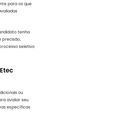
ente para os que
avaliadas
candidato tenha
 precisão,
processo seletivo
Etec
dicionais ou
ra avaliar seu
as específicas