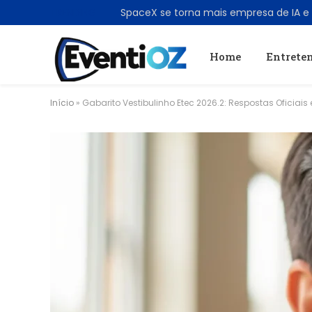
TRENDING
Home
Entrete
Início
»
Gabarito Vestibulinho Etec 2026.2: Respostas Oficiais