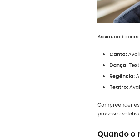
Assim, cada curs
Canto:
Avali
Dança:
Test
Regência:
An
Teatro:
Aval
Compreender ess
processo seletivo
Quando o r