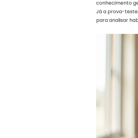
conhecimento ger
Já a prova-teste,
para analisar hab