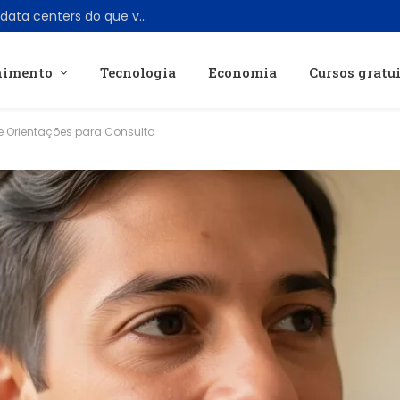
SpaceX se torna mais empresa de IA e data centers do que verdadeiramente espacial
nimento
Tecnologia
Economia
Cursos gratu
 e Orientações para Consulta