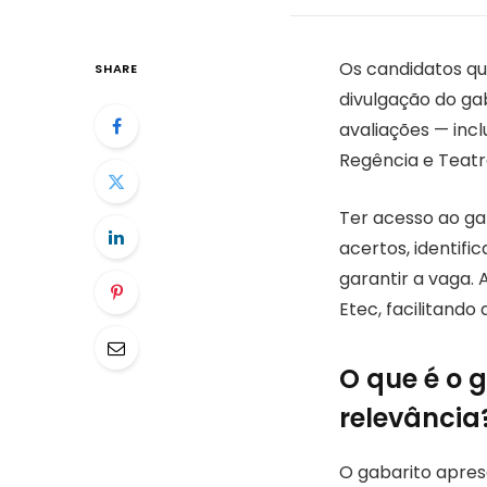
Os candidatos qu
SHARE
divulgação do gab
avaliações — inc
Regência e Teatr
Ter acesso ao ga
acertos, identif
garantir a vaga. 
Etec, facilitand
O que é o g
relevância
O gabarito apres