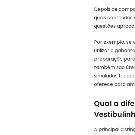
Depois de compar
quais conteúdos 
questões aplicad
Por exemplo, se 
utilizar o gabari
preparação para 
também são útei
simulados focado
oferece para amp
Qual a dif
Vestibulin
A principal disti