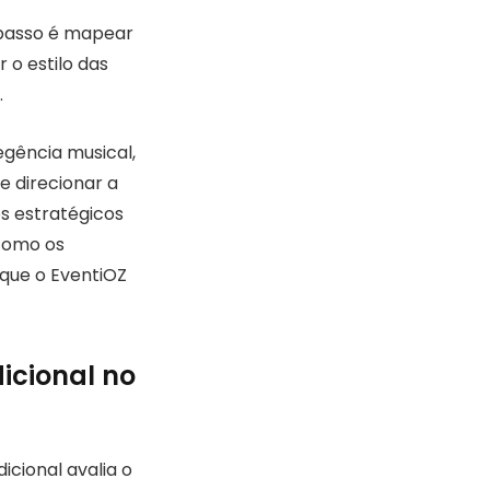
 passo é mapear
 o estilo das
.
egência musical,
de direcionar a
s estratégicos
como os
 que o EventiOZ
icional no
icional avalia o