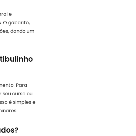
ral e
 O gabarito,
ações, dando um
tibulinho
omento. Para
r seu curso ou
sso é simples e
minares.
udos?