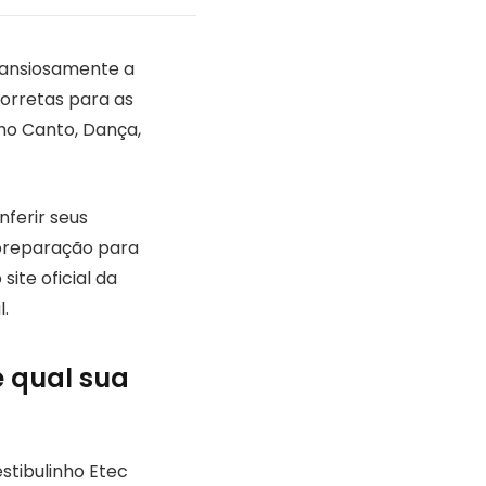
 ansiosamente a
 corretas para as
omo Canto, Dança,
ferir seus
 preparação para
ite oficial da
.
e qual sua
stibulinho Etec