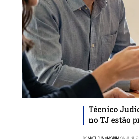
Técnico Judic
no TJ estão p
BY
MATHEUS AMORIM
ON
JUNHO 