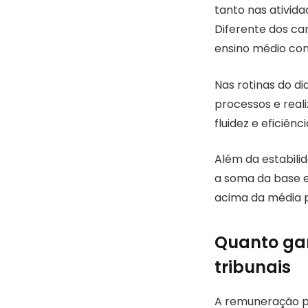
tanto nas ativida
Diferente dos ca
ensino médio com
Nas rotinas do di
processos e real
fluidez e eficiênci
Além da estabilid
a soma da base e
acima da média p
Quanto gan
tribunais
A remuneração po