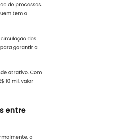
ção de processos.
 quem tem o
a circulação dos
para garantir a
nde atrativo. Com
 10 mil, valor
s entre
ormalmente, o