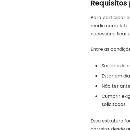
Requisitos 
Para participar do
médio completo. 
necessário ficar a
Entre as condiçõ
Ser brasilei
Estar em dia
Não ter ante
Cumprir exi
solicitadas.
Essa estrutura f
carreira, desde 