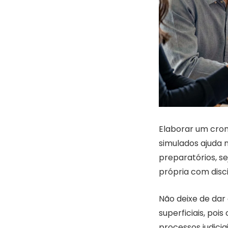
Elaborar um cron
simulados ajuda 
preparatórios, s
própria com disci
Não deixe de dar
superficiais, po
processos judiciai