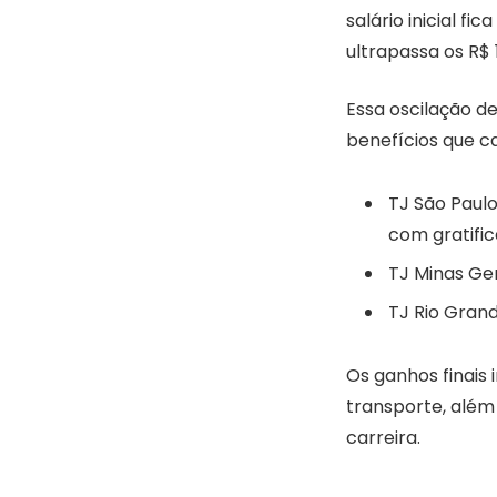
salário inicial f
ultrapassa os R$ 
Essa oscilação d
benefícios que c
TJ São Paulo
com gratific
TJ Minas Ger
TJ Rio Grand
Os ganhos finais
transporte, além 
carreira.