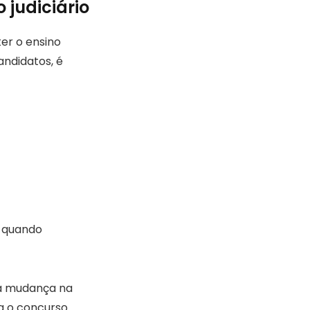
 judiciário
ter o ensino
ndidatos, é
, quando
uma mudança na
a o concurso.