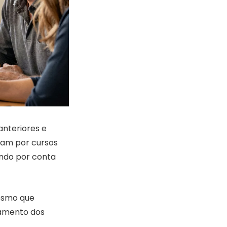
anteriores e
tam por cursos
ando por conta
mesmo que
namento dos