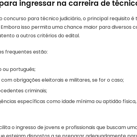
para ingressar na carreira de técnico
 concurso para técnico judiciário, o principal requisito é 
Embora isso permita uma chance maior para diversos ca
tento a outros critérios do edital.
es frequentes estão:
ro ou português;
 com obrigações eleitorais e militares, se for o caso;
cedentes criminais;
gências específicas como idade mínima ou aptidão física
acilita o ingresso de jovens e profissionais que buscam 
que estejam dispostos a se preparar adequadamente par