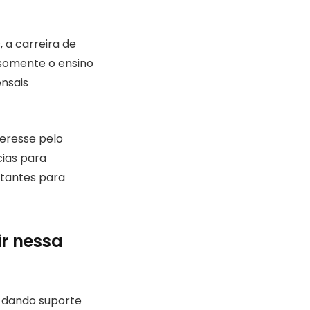
, a carreira de
 somente o ensino
nsais
teresse pelo
cias para
rtantes para
ir nessa
o, dando suporte