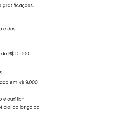
e gratificações,
o e dos
 de R$ 10.000
;
mado em R$ 9.000;
 e auxílio-
ficial ao longo da