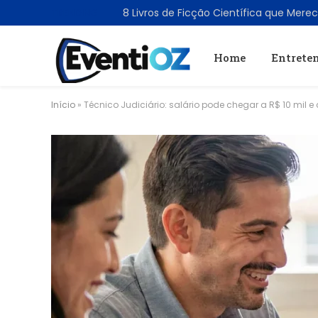
TRENDING
Home
Entrete
Início
»
Técnico Judiciário: salário pode chegar a R$ 10 mil e