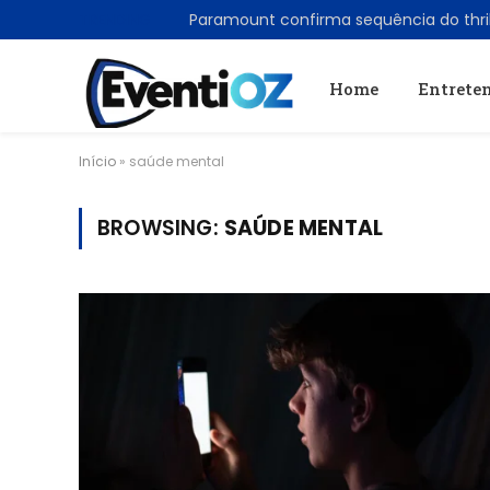
TRENDING
Home
Entrete
Início
»
saúde mental
BROWSING:
SAÚDE MENTAL