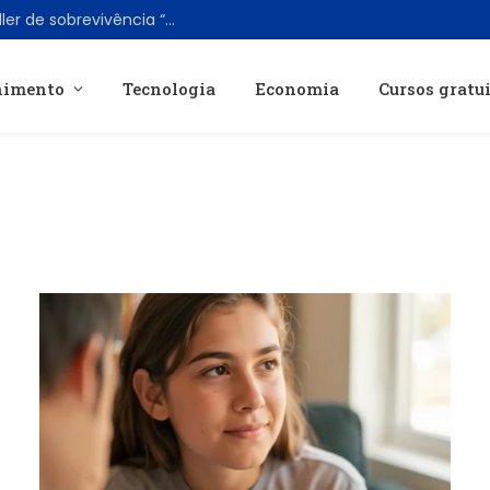
Paramount confirma sequência do thriller de sobrevivência “Crawl” com novo elenco e mudança de cenário
nimento
Tecnologia
Economia
Cursos gratu