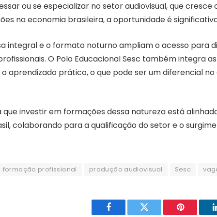
essar ou se especializar no setor audiovisual, que cresc
es na economia brasileira, a oportunidade é significativa
sa integral e o formato noturno ampliam o acesso para di
profissionais. O Polo Educacional Sesc também integra as
 o aprendizado prático, o que pode ser um diferencial n
 que investir em formações dessa natureza está alinhad
asil, colaborando para a qualificação do setor e o surgim
formação profissional
produção audiovisual
Sesc
vag
Facebook
Twitter
Pinterest