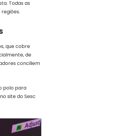
sta. Todas as
 regiões.
s
s, que cobre
cialmente, de
hadores conciliem
o polo para
no site do Sesc