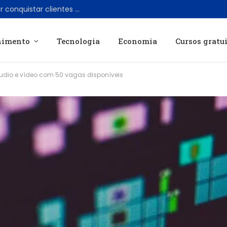
SpaceX desafia gigantes dos EUA e quer conquistar clientes da T-Mobile, AT&T e Verizon
nimento
Tecnologia
Economia
Cursos gratu
udio e vídeo com 50 vagas disponíveis