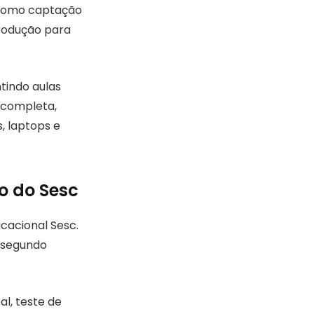
s como captação
produção para
tindo aulas
a completa,
, laptops e
so do Sesc
ucacional Sesc.
o segundo
l, teste de