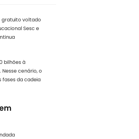
 gratuito voltado
ucacional Sesc e
ntinua
 bilhões à
 Nesse cenário, o
s fases da cadeia
 em
undada