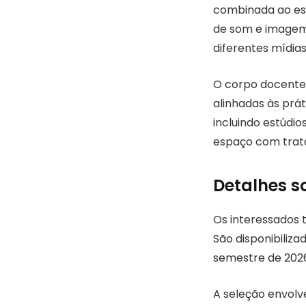
combinada ao est
de som e imagem,
diferentes mídias
O corpo docente 
alinhadas às prá
incluindo estúdio
espaço com trat
Detalhes s
Os interessados t
São disponibiliz
semestre de 2026
A seleção envolv