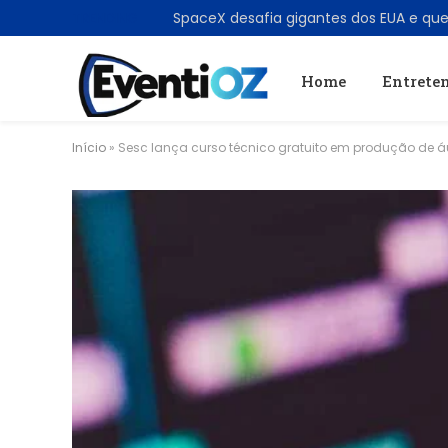
TRENDING
Home
Entrete
Início
»
Sesc lança curso técnico gratuito em produção de á