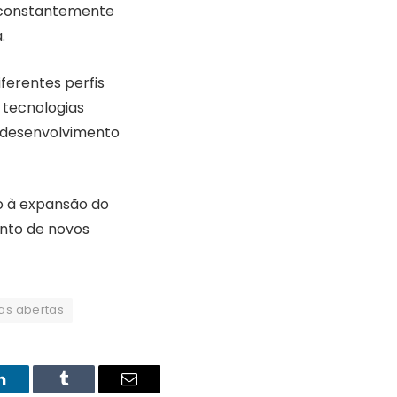
e constantemente
.
ferentes perfis
 tecnologias
o desenvolvimento
o à expansão do
ento de novos
as abertas
LinkedIn
Tumblr
Email