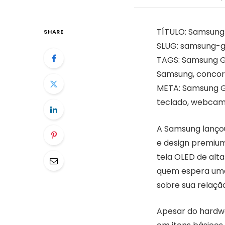
TÍTULO: Samsung 
SHARE
SLUG: samsung-g
TAGS: Samsung Ga
Samsung, concor
META: Samsung Ga
teclado, webcam
A Samsung lançou
e design premium
tela OLED de alt
quem espera uma 
sobre sua relaçã
Apesar do hardwar