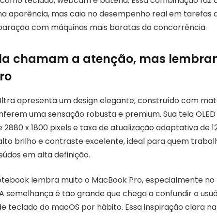
 como teclado, webcam e bateria. Essa combinação faz 
na aparência, mas caia no desempenho real em tarefas di
ração com máquinas mais baratas da concorrência.
tela chamam a atenção, mas lembra
ro
ltra apresenta um design elegante, construído com mate
nferem uma sensação robusta e premium. Sua tela OLED 
2880 x 1800 pixels e taxa de atualização adaptativa de 1
 alto brilho e contraste excelente, ideal para quem trab
eúdos em alta definição.
otebook lembra muito o MacBook Pro, especialmente no 
 A semelhança é tão grande que chega a confundir o usuá
de teclado do macOS por hábito. Essa inspiração clara n