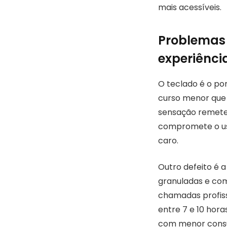
mais acessíveis.
Problemas 
experiênci
O teclado é o pon
curso menor que 
sensação remete 
compromete o us
caro.
Outro defeito é 
granuladas e com
chamadas profiss
entre 7 e 10 hor
com menor cons