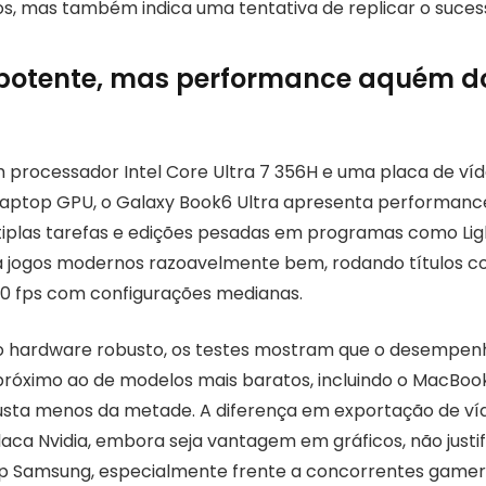
os, mas também indica uma tentativa de replicar o sucess
potente, mas performance aquém d
processador Intel Core Ultra 7 356H e uma placa de ví
Laptop GPU, o Galaxy Book6 Ultra apresenta performanc
tiplas tarefas e edições pesadas em programas como Lig
jogos modernos razoavelmente bem, rodando títulos com
0 fps com configurações medianas.
o hardware robusto, os testes mostram que o desempen
 próximo ao de modelos mais baratos, incluindo o MacBoo
usta menos da metade. A diferença em exportação de ví
aca Nvidia, embora seja vantagem em gráficos, não justif
op Samsung, especialmente frente a concorrentes game