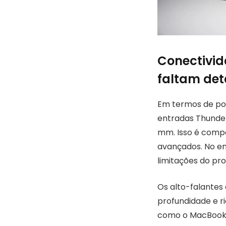
Conectivi
faltam det
Em termos de por
entradas Thunderb
mm. Isso é compa
avançados. No ent
limitações do pro
Os alto-falantes
profundidade e r
como o MacBook P