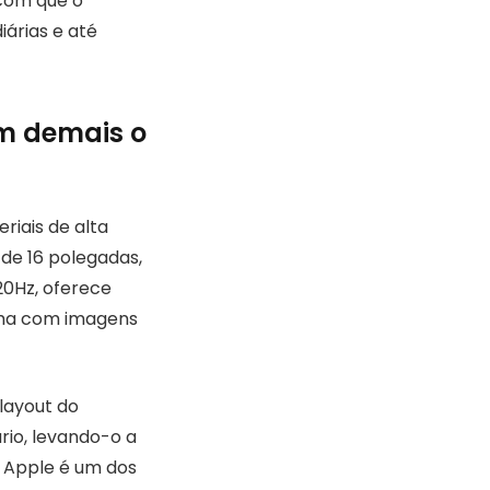
com que o
árias e até
m demais o
riais de alta
de 16 polegadas,
20Hz, oferece
alha com imagens
layout do
rio, levando-o a
a Apple é um dos