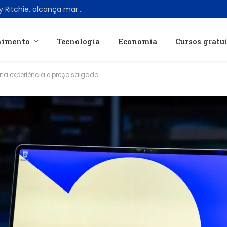
‘Fountain of Youth’, o novo filme de Guy Ritchie, alcança marco histórico no streaming mesmo com críticas negativas
nimento
Tecnologia
Economia
Cursos gratu
na experiência e preço salgado