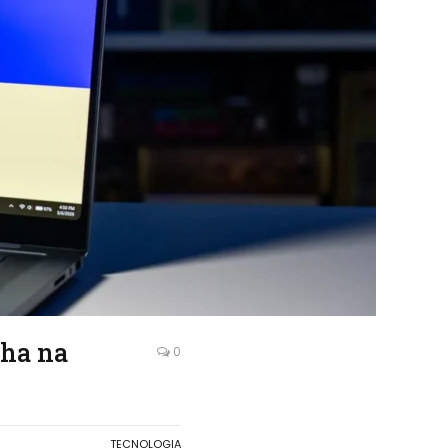
lha na
0
TECNOLOGIA