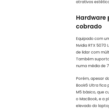
atrativos estétic
Hardware 
cobrado
Equipado com um 
Nvidia RTX 5070 
de lidar com múl
Também suporta 
numa média de 7
Porém, apesar d
Book6 Ultra fica
M5 básico, que c
o MacBook, e a pl
elevado do lapt