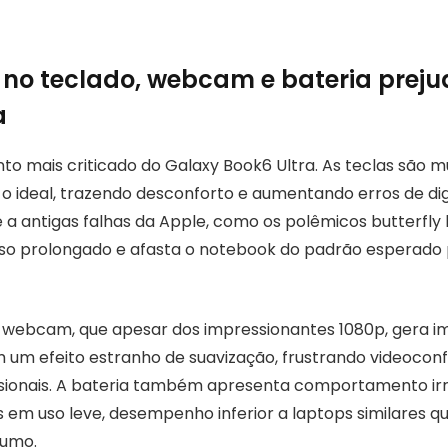
no teclado, webcam e bateria prej
a
to mais criticado do Galaxy Book6 Ultra. As teclas são m
o ideal, trazendo desconforto e aumentando erros de dig
a antigas falhas da Apple, como os polêmicos butterfly 
o prolongado e afasta o notebook do padrão esperado
a webcam, que apesar dos impressionantes 1080p, gera 
 um efeito estranho de suavização, frustrando videoconf
ionais. A bateria também apresenta comportamento irr
as em uso leve, desempenho inferior a laptops similares 
umo.