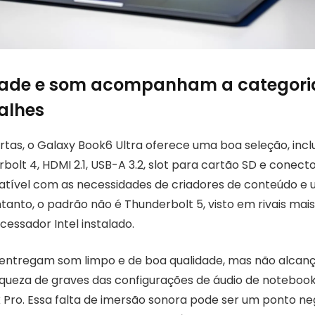
dade e som acompanham a categori
alhes
tas, o Galaxy Book6 Ultra oferece uma boa seleção, incl
olt 4, HDMI 2.1, USB-A 3.2, slot para cartão SD e conecto
tível com as necessidades de criadores de conteúdo e u
anto, o padrão não é Thunderbolt 5, visto em rivais mais
cessador Intel instalado.
 entregam som limpo e de boa qualidade, mas não alcan
iqueza de graves das configurações de áudio de notebook
ro. Essa falta de imersão sonora pode ser um ponto ne