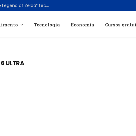
Ator que interpreta Ganondorf em “The Legend of Zelda” fecha contrato para múltiplos filmes
nimento
Tecnologia
Economia
Cursos gratu
6 ULTRA