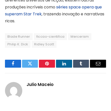
diferentes universos de ficção, existem outras
produções incríveis como
séries space opera que
superam Star Trek
, trazendo inovação e narrativas
ricas.
Blade Runner
ficcao-cientifica
Mercerism
Philip K. Dick
Ridley Scott
Facebook
Twitter
Pinterest
LinkedIn
Tumblr
Email
Julio Maceio