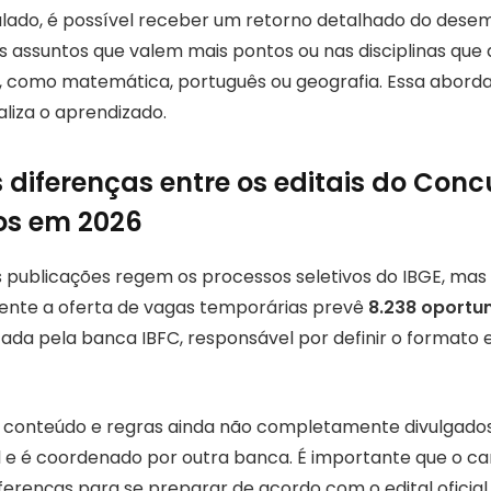
mulado, é possível receber um retorno detalhado do dese
s assuntos que valem mais pontos ou nas disciplinas qu
e, como matemática, português ou geografia. Essa abord
liza o aprendizado.
 diferenças entre os editais do Conc
os em 2026
 publicações regem os processos seletivos do IBGE, mas
ente a oferta de vagas temporárias prevê
8.238 oportu
ada pela banca IBFC, responsável por definir o formato e 
de conteúdo e regras ainda não completamente divulgado
l e é coordenado por outra banca. É importante que o ca
ferenças para se preparar de acordo com o edital oficial 