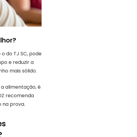
lhor?
 o do TJ SC, pode
po e reduzir a
ho mais sólido.
 a alimentação, é
tiOZ recomenda
 na prova.
es
?