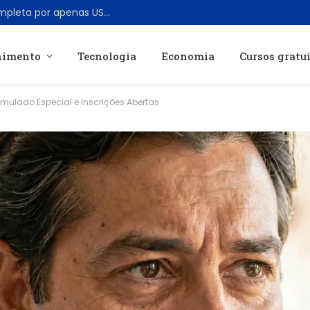
Ford revela Fathom, picape elétrica completa por apenas US$ 28.350
nimento
Tecnologia
Economia
Cursos gratu
mulado Especial e Inscrições Abertas