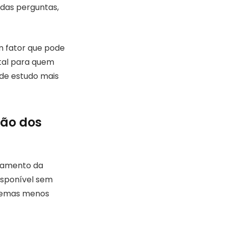
 das perguntas,
m fator que pode
ntal para quem
 de estudo mais
ção dos
ejamento da
isponível sem
 temas menos