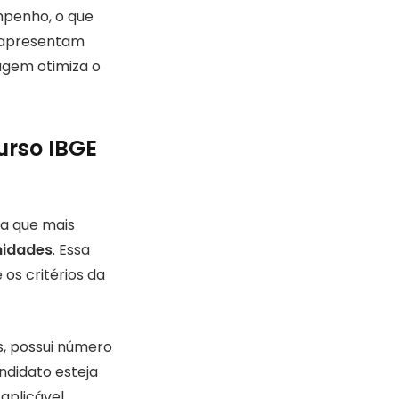
mpenho, o que
e apresentam
agem otimiza o
urso IBGE
 a que mais
nidades
. Essa
os critérios da
s, possui número
ndidato esteja
aplicável.