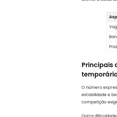
Asp
Vag
Ban
Pra
Principais
temporário
O número express
estabilidade e be
competição exige
Outra dificuldad