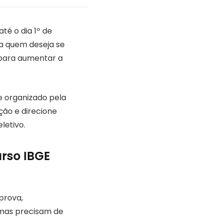
té o dia 1º de
ra quem deseja se
 para aumentar a
e organizado pela
ção e direcione
letivo.
urso IBGE
prova,
emas precisam de