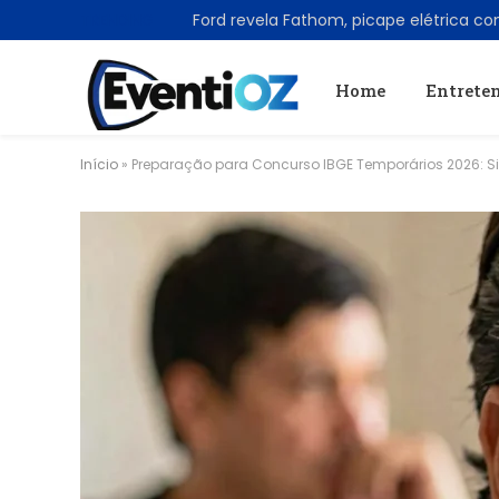
TRENDING
Home
Entrete
Início
»
Preparação para Concurso IBGE Temporários 2026: Si