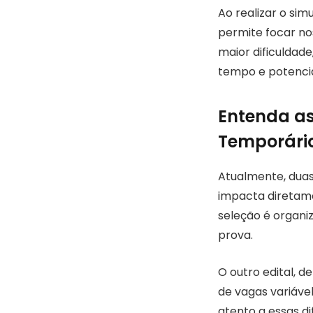
Ao realizar o si
permite focar no
maior dificuldad
tempo e potencia
Entenda as
Temporári
Atualmente, duas
impacta diretam
seleção é organiz
prova.
O outro edital, 
de vagas variáve
atento a essas di