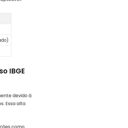
ado)
so IBGE
mente devido à
s. Essa alta
unções como