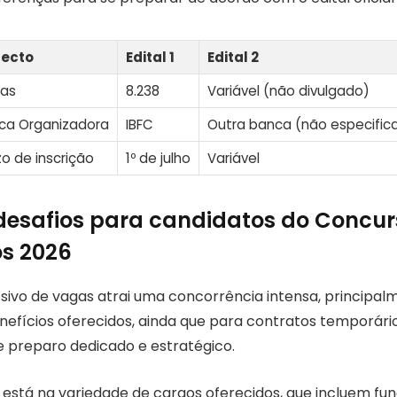
ecto
Edital 1
Edital 2
as
8.238
Variável (não divulgado)
ca Organizadora
IBFC
Outra banca (não especific
zo de inscrição
1º de julho
Variável
 desafios para candidatos do Concur
s 2026
ivo de vagas atrai uma concorrência intensa, principal
nefícios oferecidos, ainda que para contratos temporário
 preparo dedicado e estratégico.
e está na variedade de cargos oferecidos, que incluem f