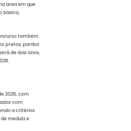
 na área em que
o básica,
 concurso também
os pretos, pardos
será de dois anos,
028.
 de 2026, com
plados com
endo a critérios
 de medula e