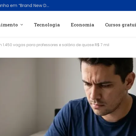
Todos os Vilões Oficiais de Homem-Aranha em “Brand New Day” Revelados
nimento
Tecnologia
Economia
Cursos gratu
 1.450 vagas para professores e salário de quase R$ 7 mil