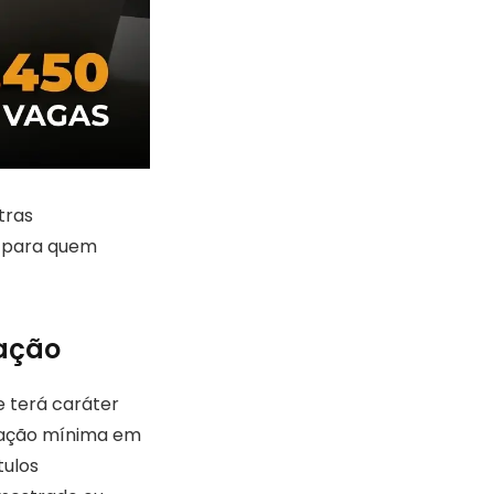
tras
, para quem
ração
e terá caráter
tuação mínima em
tulos