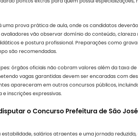
darão pontos extras para quem possui especializações,
rá uma prova prática de aula, onde os candidatos dever
s avaliadores vão observar domínio do conteúdo, clareza
didáticos e postura profissional. Preparações como grava
empo são recomendadas.
pes: órgãos oficiais não cobram valores além da taxa de 
tendo vagas garantidas devem ser encaradas com desc
tes apareceram em outros concursos públicos, incluind
 e inscrições expressivas.
disputar o Concurso Prefeitura de São Jos
estabilidade, salários atraentes e uma jornada reduzida,