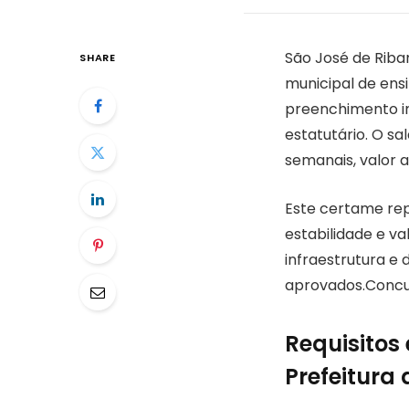
São José de Riba
SHARE
municipal de ensi
preenchimento im
estatutário. O sa
semanais, valor 
Este certame rep
estabilidade e v
infraestrutura e
aprovados.Concur
Requisitos
Prefeitura