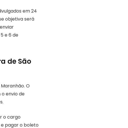
divulgados em 24
se objetiva será
enviar
 5 e 6 de
ra de São
JK Maranhão. O
 o envio de
s.
r o cargo
 e pagar o boleto