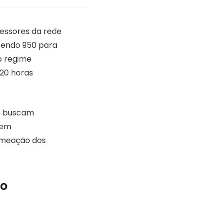
essores da rede
 sendo 950 para
b regime
 20 horas
ue buscam
 em
nomeação dos
so