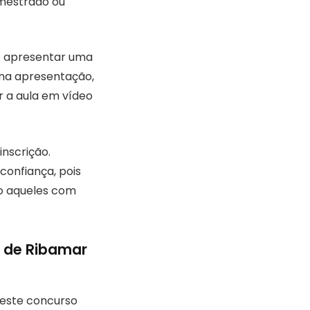
 mestrado ou
ão apresentar uma
 na apresentação,
r a aula em vídeo
inscrição.
onfiança, pois
o aqueles com
é de Ribamar
 este concurso