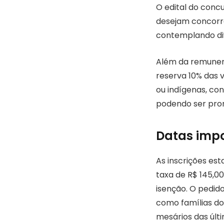
O edital do conc
desejam concorre
contemplando dive
Além da remuner
reserva 10% das 
ou indígenas, con
podendo ser pror
Datas imp
As inscrições est
taxa de R$ 145,0
isenção. O pedido
como famílias do
mesários das últi