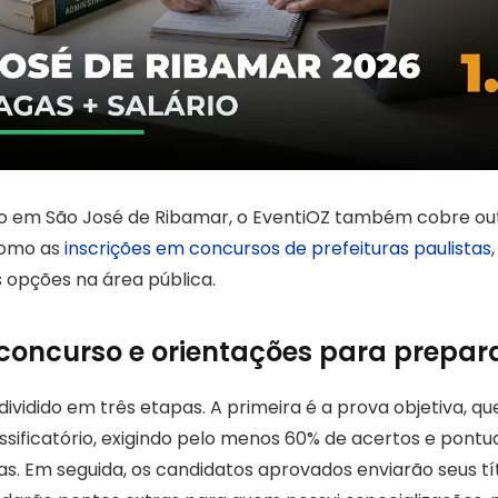
o em São José de Ribamar, o EventiOZ também cobre ou
como as
inscrições em concursos de prefeituras paulistas
s opções na área pública.
concurso e orientações para prepa
ividido em três etapas. A primeira é a prova objetiva, qu
lassificatório, exigindo pelo menos 60% de acertos e pon
nas. Em seguida, os candidatos aprovados enviarão seus tí