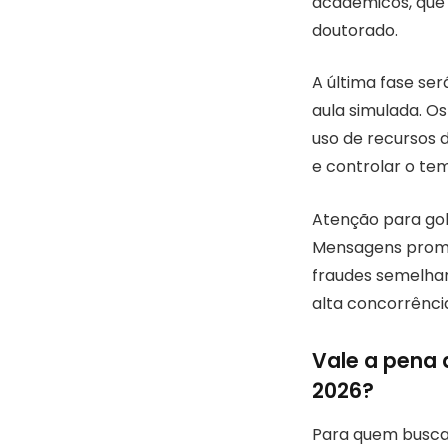
acadêmicos, que 
doutorado.
A última fase se
aula simulada. O
uso de recursos 
e controlar o t
Atenção para gol
Mensagens prome
fraudes semelhan
alta concorrência
Vale a pena 
2026?
Para quem busca 