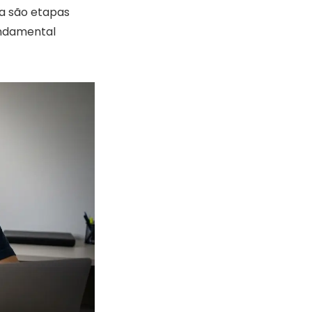
ma são etapas
undamental