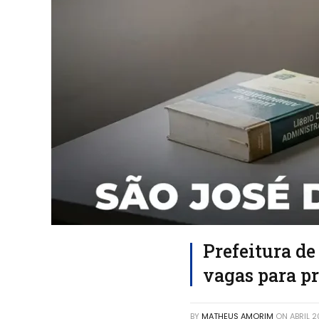
Prefeitura de
vagas para pr
BY
MATHEUS AMORIM
ON
ABRIL 2