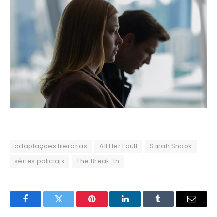
adaptações literárias
All Her Fault
Sarah Snook
séries policiais
The Break-In
Facebook
Twitter
Pinterest
LinkedIn
Tumblr
Email