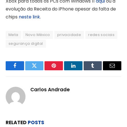
Xbox para todos os PCs com Windows 11
aqui
ou a
evolução da Receita do iPhone apesar da falta de
chips
neste link
.
Meta
Novo México
privacidade
redes sociais
segurança digital
Facebook
Twitter
Pinterest
LinkedIn
Tumblr
Email
Carlos Andrade
RELATED
POSTS