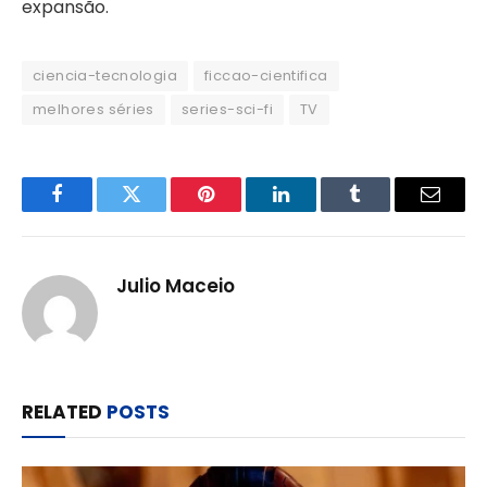
expansão.
ciencia-tecnologia
ficcao-cientifica
melhores séries
series-sci-fi
TV
Facebook
Twitter
Pinterest
LinkedIn
Tumblr
Email
Julio Maceio
RELATED
POSTS