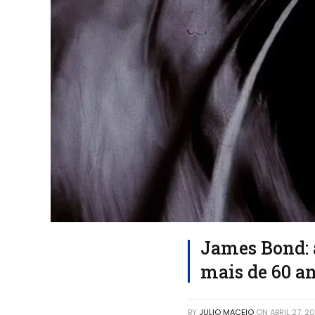
James Bond: 
mais de 60 a
BY
JULIO MACEIO
ON
ABRIL 27, 2