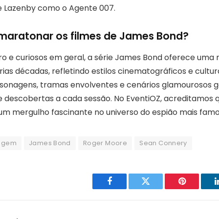
e Lazenby como o Agente 007.
 maratonar os filmes de James Bond?
ro e curiosos em geral, a série James Bond oferece uma r
ias décadas, refletindo estilos cinematográficos e cultura
rsonagens, tramas envolventes e cenários glamourosos
 descobertas a cada sessão. No EventiOZ, acreditamos qu
é um mergulho fascinante no universo do espião mais fam
nagem
James Bond
Roger Moore
Sean Connery
Facebook
Twitter
Pinterest