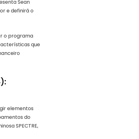
resenta Sean
r e definirá o
ar o programa
acterísticas que
inanceiro
):
gir elementos
ipamentos do
minosa SPECTRE,