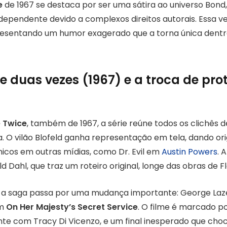
e
de 1967 se destaca por ser uma sátira ao universo Bond,
ependente devido a complexos direitos autorais. Essa ve
resentando um humor exagerado que a torna única dentro
ve duas vezes (1967) e a troca de pr
e Twice
, também de 1967, a série reúne todos os clichês
. O vilão Blofeld ganha representação em tela, dando or
icos em outras mídias, como Dr. Evil em
Austin Powers
. 
d Dahl, que traz um roteiro original, longe das obras de F
s, a saga passa por uma mudança importante: George La
em
On Her Majesty’s Secret Service
. O filme é marcado 
te com Tracy Di Vicenzo, e um final inesperado que choca