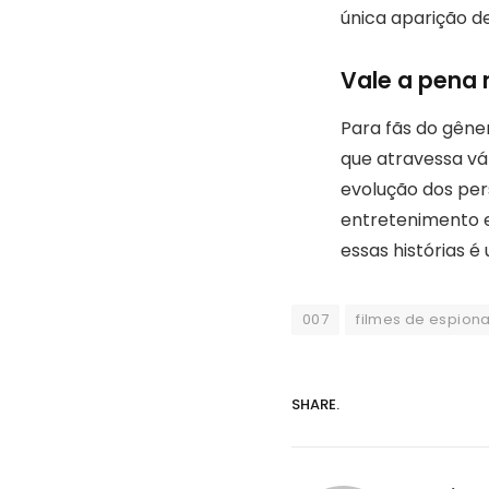
única aparição d
Vale a pena
Para fãs do gêne
que atravessa vár
evolução dos pe
entretenimento e
essas histórias 
007
filmes de espio
SHARE.