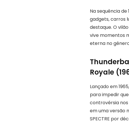
Na sequência de 
gadgets, carros 
destaque. O vilã
vive momentos me
eterna no gêner
Thunderbal
Royale (19
Lançado em 1965
para impedir que
controvérsia nos 
em uma versão nã
SPECTRE por déc