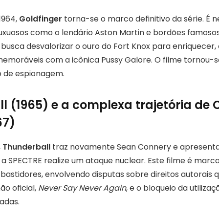
1964,
Goldfinger
torna-se o marco definitivo da série. É n
luxuosos como o lendário Aston Martin e bordões famos
o busca desvalorizar o ouro do Fort Knox para enriquecer
moráveis com a icônica Pussy Galore. O filme tornou-s
o de espionagem.
l (1965) e a complexa trajetória de 
67)
,
Thunderball
traz novamente Sean Connery e apresent
 a SPECTRE realize um ataque nuclear. Este filme é mar
bastidores, envolvendo disputas sobre direitos autorais 
o oficial,
Never Say Never Again
, e o bloqueio da utiliz
adas.