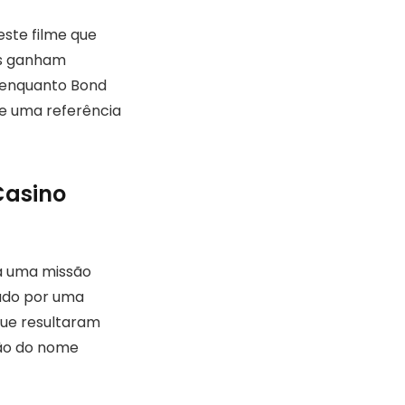
este filme que
os ganham
, enquanto Bond
e uma referência
Casino
a uma missão
cado por uma
que resultaram
ação do nome