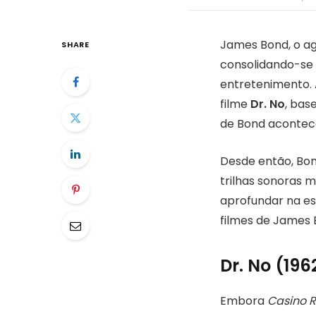
James Bond, o ag
SHARE
consolidando-se
entretenimento. 
filme
Dr. No
, bas
de Bond acontece
Desde então, Bon
trilhas sonoras 
aprofundar na es
filmes de James 
Dr. No (196
Embora
Casino 