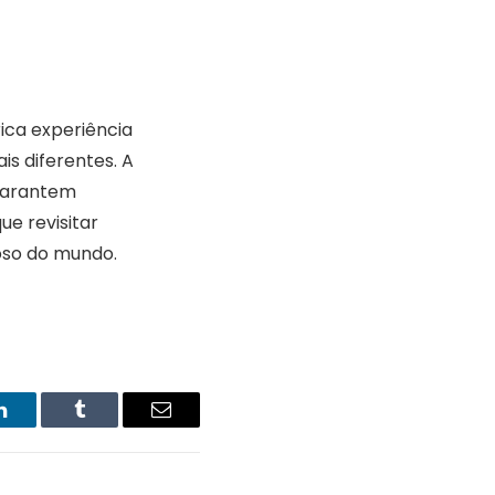
ica experiência
is diferentes. A
 garantem
e revisitar
oso do mundo.
LinkedIn
Tumblr
Email