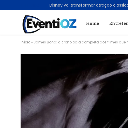
TRENDING
Home
Entrete
Início
»
James Bond: a cronologia completa dos filmes qu