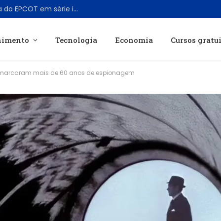
Disney vai transformar atração clássica do EPCOT em série inédita para Disney+
nimento
Tecnologia
Economia
Cursos gratu
e marcaram mais de 60 anos de espionagem