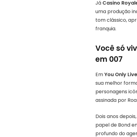
Já
Casino Royal
uma produção ind
tom clássico, ap
franquia.
Você só vi
em 007
Em
You Only Liv
sua melhor forma
personagens icôn
assinada por Roal
Dois anos depoi
papel de Bond 
profundo do agen