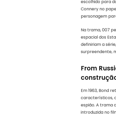
escolhido para da
Connery no papel 
personagem para 
Na trama, 007 pe
espacial dos Est
definiriam a séri
surpreendente, m
From Russia
construção
Em 1963, Bond r
característicos,
espião. A trama 
introduzida no fil