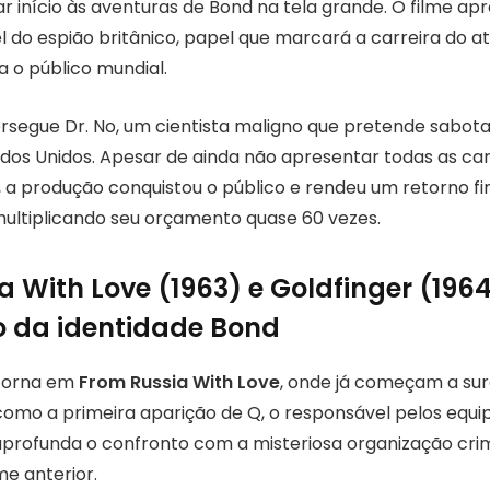
r início às aventuras de Bond na tela grande. O filme ap
do espião britânico, papel que marcará a carreira do ato
o público mundial.
rsegue Dr. No, um cientista maligno que pretende sabot
ados Unidos. Apesar de ainda não apresentar todas as car
e, a produção conquistou o público e rendeu um retorno f
ultiplicando seu orçamento quase 60 vezes.
 With Love (1963) e Goldfinger (1964
 da identidade Bond
etorna em
From Russia With Love
, onde já começam a sur
 como a primeira aparição de Q, o responsável pelos equ
aprofunda o confronto com a misteriosa organização cri
me anterior.