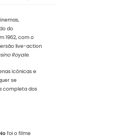
cinemas,
do do
em 1962, com o
ersão live-action
sino Royale
.
enas icônicas e
quer se
ta completa dos
 No
foi o filme