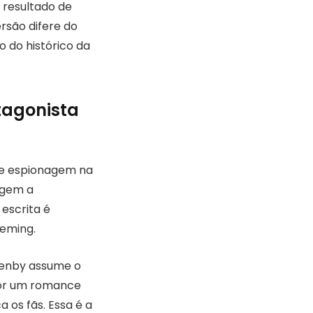
 resultado de
rsão difere do
 do histórico da
otagonista
 de espionagem na
igem a
A escrita é
leming.
zenby assume o
por um romance
 os fãs. Essa é a