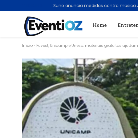
TRENDING
Home
Entrete
Início
»
Fuvest, Unicamp e Unesp: materiais gratuitos ajudam