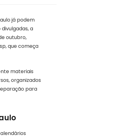
Paulo já podem
 divulgadas, a
de outubro,
esp, que começa
ente materiais
rsos, organizados
reparação para
aulo
calendários