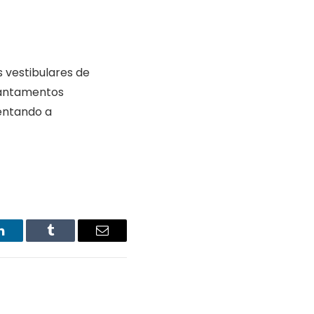
s
 vestibulares de
vantamentos
mentando a
LinkedIn
Tumblr
Email