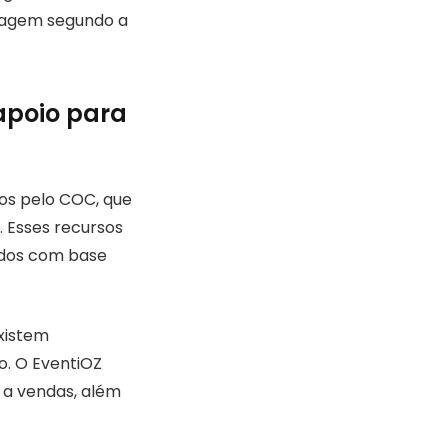
izagem segundo a
apoio para
dos pelo COC, que
 Esses recursos
udos com base
xistem
o. O EventiOZ
a a vendas, além