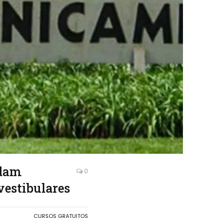
udam
0
vestibulares
CURSOS GRATUITOS