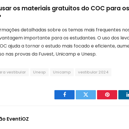
usar os materiais gratuitos do COC para o
?
ormações detalhadas sobre os temas mais frequentes nos
 vantagem importante para os estudantes. O uso dos le
COC ajuda a tornar o estudo mais focado e eficiente, au
o nas provas da Fuvest, Unicamp e Unesp.
ra vestibular
Unesp
Unicamp
vestibular 2024
Facebook
Twitter
Pinterest
o EventiOZ