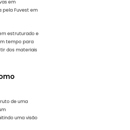
ovas em
da pela Fuvest em
em estruturado e
têm tempo para
tir dos materiais
como
fruto de uma
 um
itindo uma visão