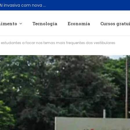
Suno anuncia medidas contra música AI invasiva com nova política e marca d’água
nimento
Tecnologia
Economia
Cursos gratu
 estudantes a focar nos temas mais frequentes dos vestibulares