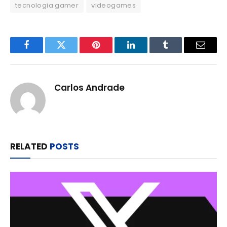
tecnologia gamer
videogames
Facebook
Twitter
Pinterest
LinkedIn
Tumblr
Email
Carlos Andrade
RELATED
POSTS