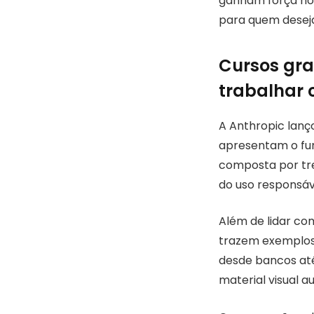
ganham força no 
para quem deseja
Cursos gra
trabalhar
A Anthropic lanç
apresentam o fu
composta por tr
do uso responsáve
Além de lidar co
trazem exemplos 
desde bancos até
material visual a