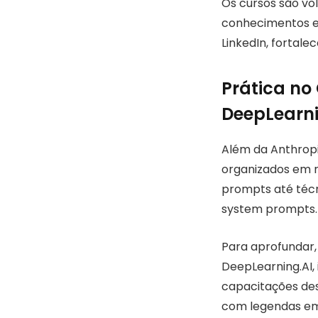
Os cursos são vo
conhecimentos em
LinkedIn, fortale
Prática no
DeepLearni
Além da Anthropi
organizados em n
prompts até técn
system prompts.
Para aprofundar,
DeepLearning.AI, 
capacitações de
com legendas em