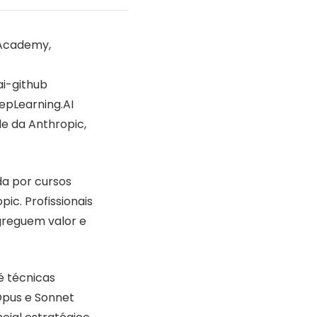
 Academy,
i-github
eepLearning.AI
e da Anthropic,
da por cursos
ic. Profissionais
greguem valor e
é técnicas
Opus e Sonnet