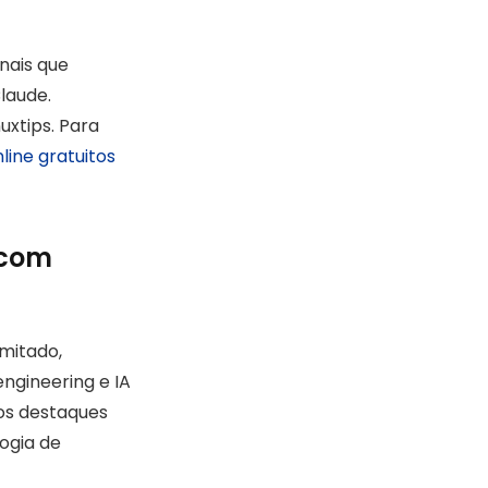
nais que
laude.
xtips. Para
line gratuitos
 com
mitado,
ngineering e IA
os destaques
ogia de