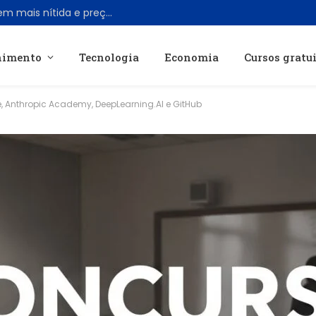
Viture lança óculos AR Pro 2 com imagem mais nítida e preço acessível de US$ 299
nimento
Tecnologia
Economia
Cursos gratu
, Anthropic Academy, DeepLearning.AI e GitHub