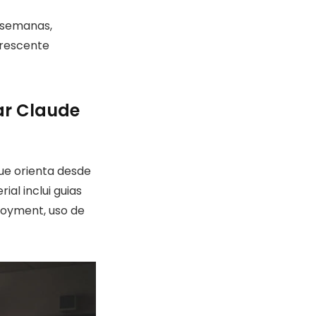
s semanas,
crescente
ar Claude
ue orienta desde
al inclui guias
loyment, uso de