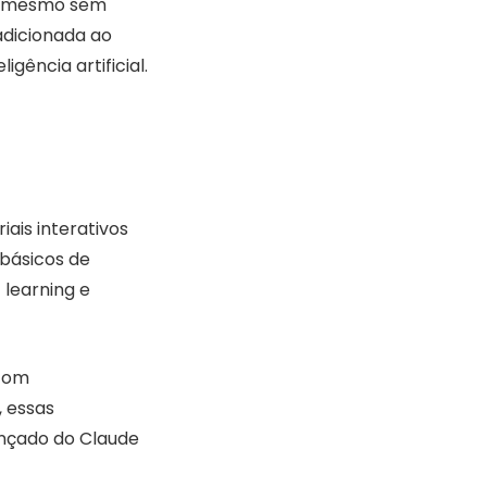
ia, mesmo sem
adicionada ao
gência artificial.
ais interativos
 básicos de
 learning e
 com
, essas
nçado do Claude