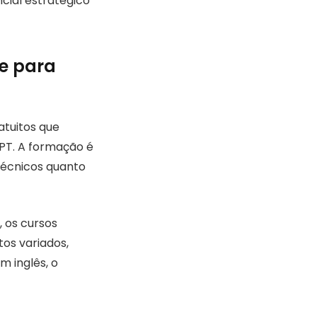
cial estratégico
e para
tuitos que
PT. A formação é
técnicos quanto
 os cursos
os variados,
 inglês, o