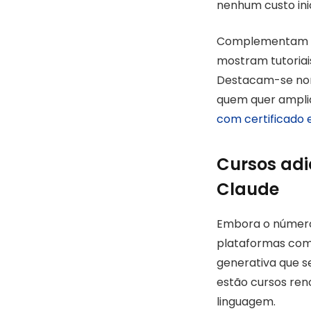
nenhum custo inic
Complementam o a
mostram tutoriai
Destacam-se nom
quem quer ampli
com certificado
Cursos adi
Claude
Embora o número 
plataformas como
generativa que s
estão cursos ren
linguagem.