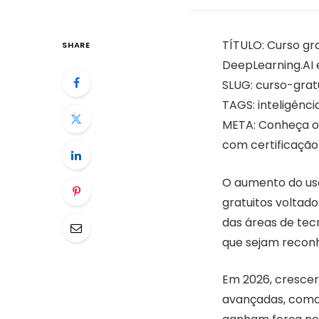
TÍTULO: Curso gr
SHARE
DeepLearning.AI 
SLUG: curso-gra
TAGS: inteligênci
META: Conheça os
com certificação 
O aumento do uso 
gratuitos voltad
das áreas de tec
que sejam recon
Em 2026, crescer
avançadas, como