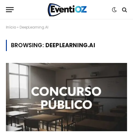
Início
»
DeepLearning.AI
BROWSING:
DEEPLEARNING.AI