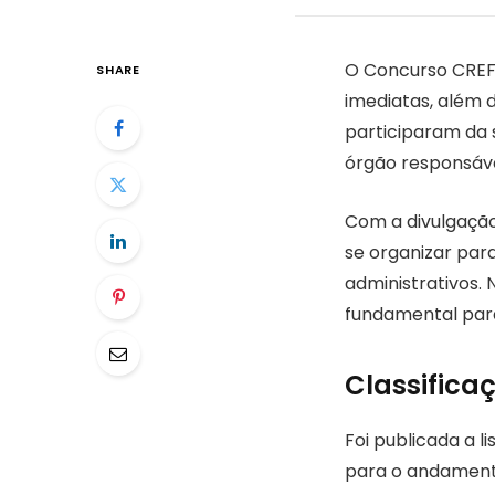
O Concurso CREFIT
SHARE
imediatas, além
participaram da 
órgão responsável
Com a divulgação
se organizar par
administrativos. 
fundamental par
Classifica
Foi publicada a l
para o andamento