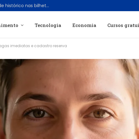
Spider-Man: Brand New Day bate recorde histórico nas bilheterias dos EUA em tempo recorde
nimento
Tecnologia
Economia
Cursos gratu
vagas imediatas e cadastro reserva