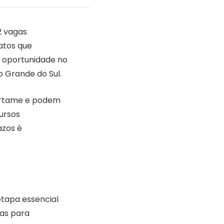
2 vagas
atos que
 oportunidade no
o Grande do Sul.
certame e podem
ursos
azos é
etapa essencial
tas para