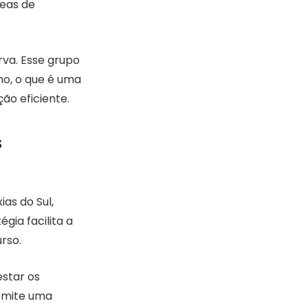
reas de
va. Esse grupo
o, o que é uma
o eficiente.
s
as do Sul,
gia facilita a
rso.
estar os
rmite uma