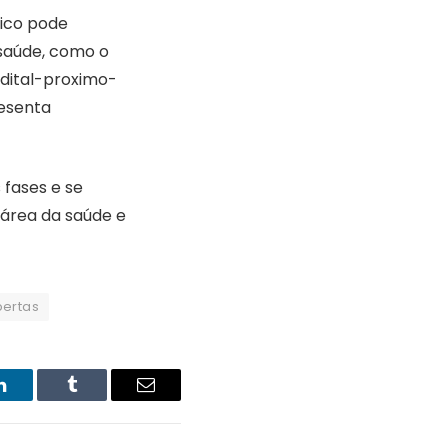
lico pode
 saúde, como o
dital-proximo-
resenta
 fases e se
 área da saúde e
bertas
LinkedIn
Tumblr
Email