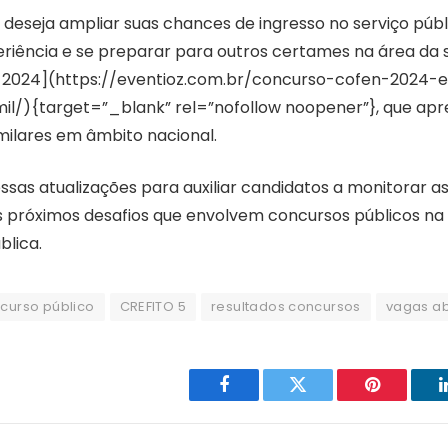
 deseja ampliar suas chances de ingresso no serviço púb
eriência e se preparar para outros certames na área da
 2024](https://eventioz.com.br/concurso-cofen-2024-e
mil/){target=”_blank” rel=”nofollow noopener”}, que ap
milares em âmbito nacional.
ssas atualizações para auxiliar candidatos a monitorar as
s próximos desafios que envolvem concursos públicos na
blica.
curso público
CREFITO 5
resultados concursos
vagas a
Facebook
Twitter
Pinterest