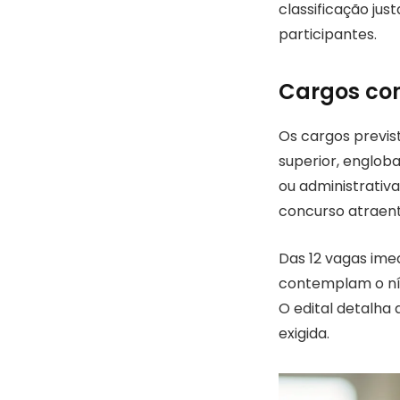
classificação jus
participantes.
Cargos con
Os cargos previs
superior, englob
ou administrativ
concurso atraente
Das 12 vagas imed
contemplam o nív
O edital detalha
exigida.