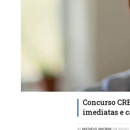
Concurso CREF
imediatas e c
BY
MATHEUS AMORIM
ON
JULHO 