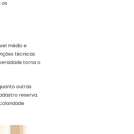
s os
vel médio e
unções técnicas
versidade torna o
nquanto outras
adastro reserva.
scolaridade