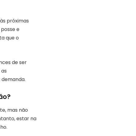
 às próximas
 posse e
ta que o
nces de ser
 as
a demanda.
ão?
nte, mas não
tanto, estar na
lho.