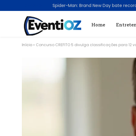
TRENDING
Home
Entrete
Início
»
Concurso CREFITO 5 divulga classificações para 12 