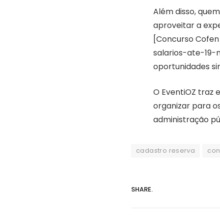
Além disso, quem
aproveitar a exp
[Concurso Cofen
salarios-ate-19-
oportunidades si
O EventiOZ traz e
organizar para o
administração pú
cadastro reserva
con
SHARE.