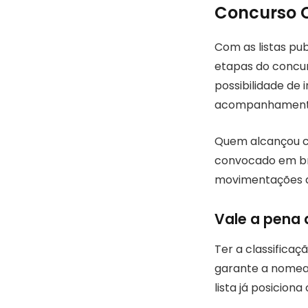
Concurso 
Com as listas pub
etapas do concu
possibilidade de 
acompanhamento 
Quem alcançou c
convocado em br
movimentações d
Vale a pena
Ter a classifica
garante a nomeaç
lista já posicion