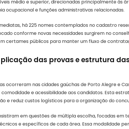
níveis médio e superior, direcionadas principalmente às á
apia ocupacional e funções administrativas relacionadas.
mediatas, há 225 nomes contemplados no cadastro reser
ocado conforme novas necessidades surgirem no conselh
 certames públicos para manter um fluxo de contrataçã
aplicação das provas e estrutura da
vas ocorreram nas cidades gaúchas de Porto Alegre e Caxi
comodidade e acessibilidade aos candidatos. Esta estraté
ão e reduz custos logísticos para a organização do concu
nsistiram em questões de múltipla escolha, focadas em t
cnicos e específicos de cada área. Essa modalidade pe