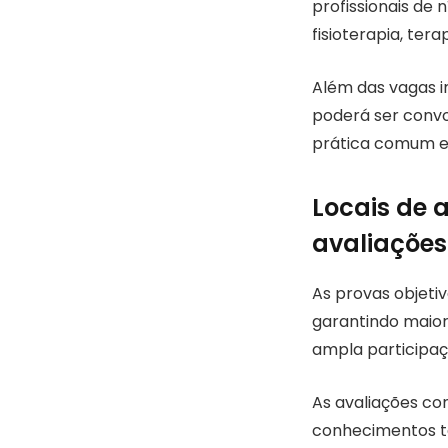
profissionais de 
fisioterapia, ter
Além das vagas i
poderá ser conv
prática comum em
Locais de 
avaliações
As provas objeti
garantindo maior 
ampla participaç
As avaliações co
conhecimentos té