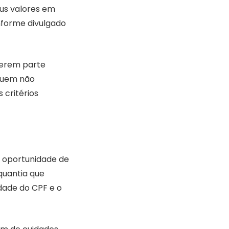
eus valores em
onforme divulgado
zerem parte
 quem não
 critérios
 oportunidade de
quantia que
dade do CPF e o