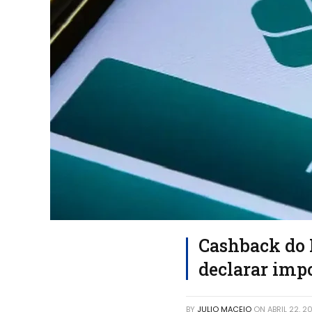
Cashback do 
declarar imp
BY
JULIO MACEIO
ON
ABRIL 22, 2