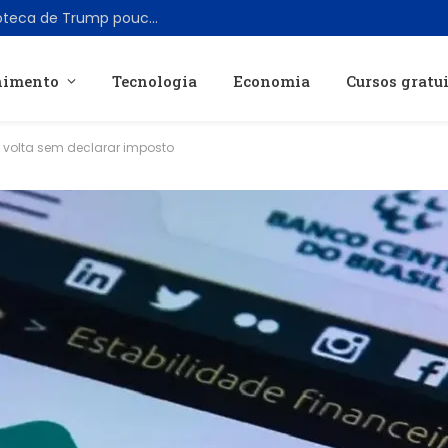
SoftBank doa US$ 50 milhões para biblioteca de Trump pouco antes de acordo para data center federal
nimento
Tecnologia
Economia
Cursos gratu
 volta sem declarar imposto