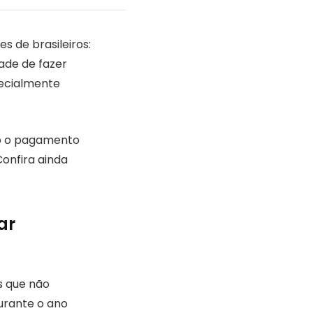
 de brasileiros:
ade de fazer
pecialmente
mo o pagamento
Confira ainda
ar
s que não
urante o ano