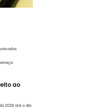
municados
rmaneça
eito ao
a 2026 até o dia