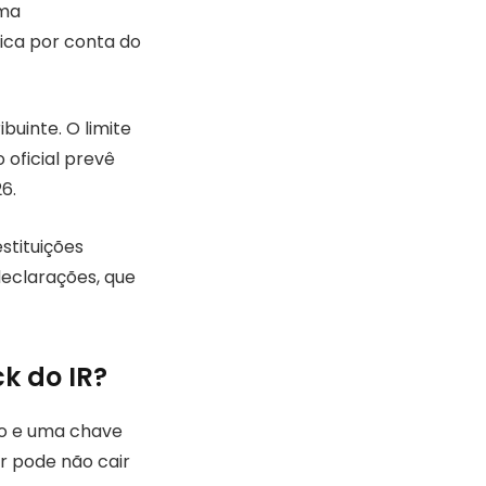
uma
ica por conta do
buinte. O limite
 oficial prevê
6.
stituições
declarações, que
k do IR?
ado e uma chave
or pode não cair