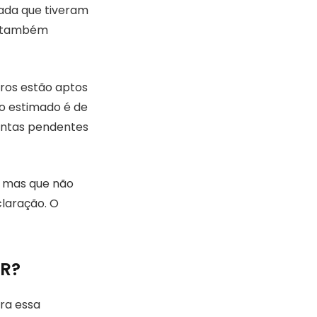
ada que tiveram
ue também
ros estão aptos
io estimado é de
contas pendentes
, mas que não
laração. O
IR?
ra essa