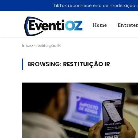
TRENDING
Home
Entrete
Início
»
restituição IR
BROWSING:
RESTITUIÇÃO IR