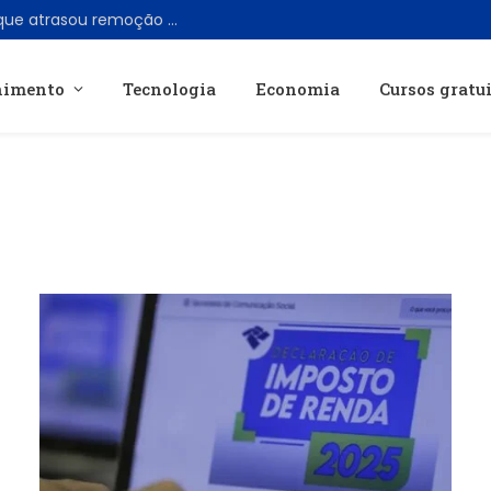
TikTok reconhece erro de moderação que atrasou remoção de livestream com Perez Hilton
nimento
Tecnologia
Economia
Cursos gratu