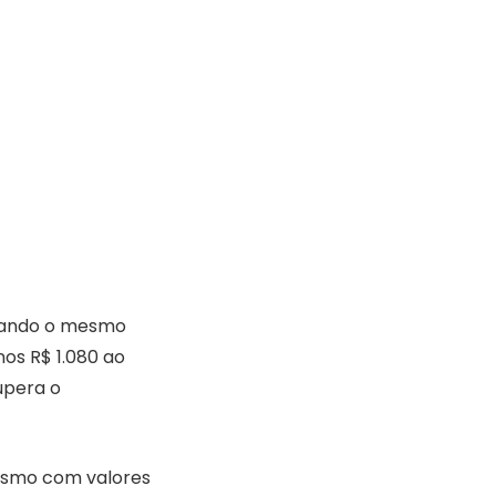
erando o mesmo
os R$ 1.080 ao
upera o
mesmo com valores