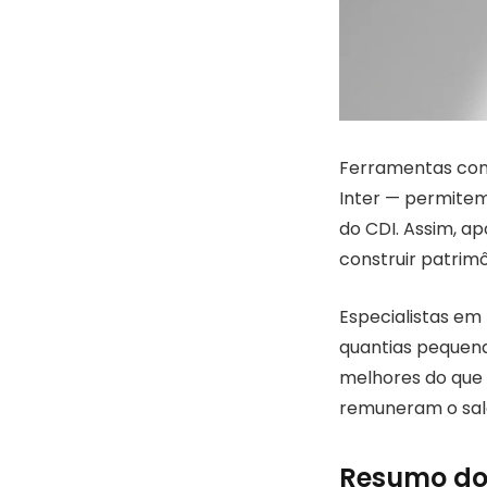
Ferramentas conh
Inter — permitem
do CDI. Assim, a
construir patrimô
Especialistas em
quantias pequena
melhores do que g
remuneram o saldo
Resumo do