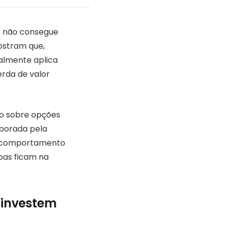
te não consegue
ostram que,
almente aplica
erda de valor
to sobre opções
aborada pela
o comportamento
oas ficam na
 investem