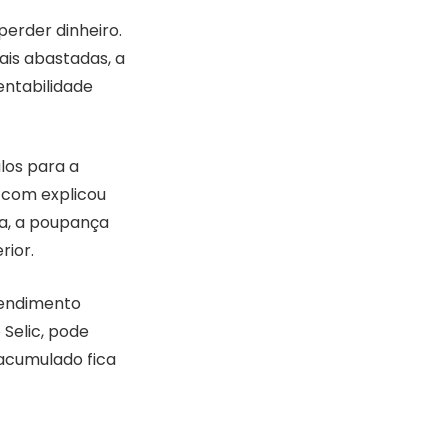
perder dinheiro.
is abastadas, a
entabilidade
los para a
 com explicou
ma, a poupança
rior.
rendimento
Selic, pode
 acumulado fica