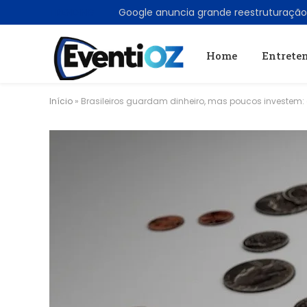
TRENDING
Home
Entrete
Início
»
Brasileiros guardam dinheiro, mas poucos investem: