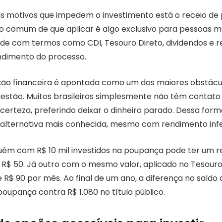
ais motivos que impedem o investimento está o receio de 
 comum de que aplicar é algo exclusivo para pessoas ma
ade com termos como CDI, Tesouro Direto, dividendos e r
ndimento do processo.
ção financeira é apontada como um dos maiores obstácu
estão. Muitos brasileiros simplesmente não têm contato
ncerteza, preferindo deixar o dinheiro parado. Dessa for
lternativa mais conhecida, mesmo com rendimento infe
uém com R$ 10 mil investidos na poupança pode ter um 
R$ 50. Já outro com o mesmo valor, aplicado no Tesouro 
 R$ 90 por mês. Ao final de um ano, a diferença no saldo
poupança contra R$ 1.080 no título público.