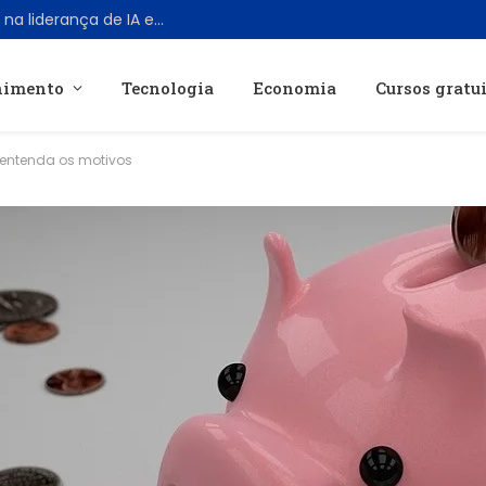
Google anuncia grande reestruturação na liderança de IA em meio a pressões internas e conflitos éticos
nimento
Tecnologia
Economia
Cursos gratu
 entenda os motivos