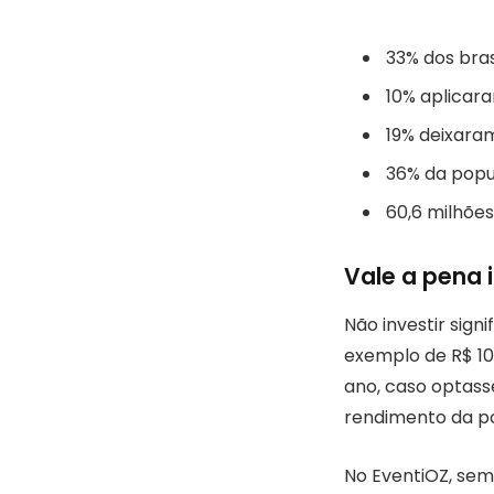
33% dos bras
10% aplicar
19% deixara
36% da popu
60,6 milhões
Vale a pena i
Não investir sig
exemplo de R$ 10
ano, caso optasse
rendimento da po
No EventiOZ, sem