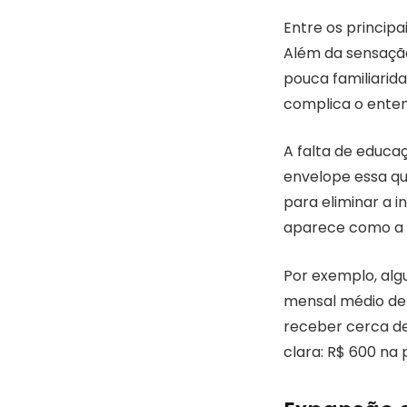
Entre os princip
Além da sensação
pouca familiarid
complica o ente
A falta de educa
envelope essa qu
para eliminar a i
aparece como a a
Por exemplo, alg
mensal médio de 
receber cerca de
clara: R$ 600 na 