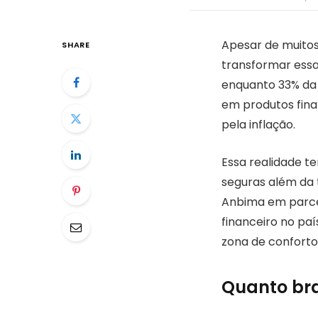
Apesar de muitos
SHARE
transformar essa
enquanto 33% da
em produtos fina
pela inflação.
Essa realidade t
seguras além da t
Anbima em parce
financeiro no pa
zona de conforto
Quanto bra