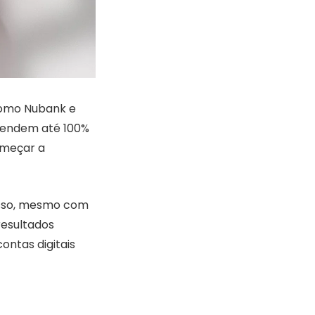
como Nubank e
 rendem até 100%
omeçar a
passo, mesmo com
resultados
ontas digitais