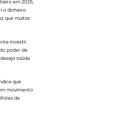
heiro em 2025,
 o dinheiro
a, que muitas
te investir.
do poder de
deseja saúde
ndice que
a um movimento
ilhões de