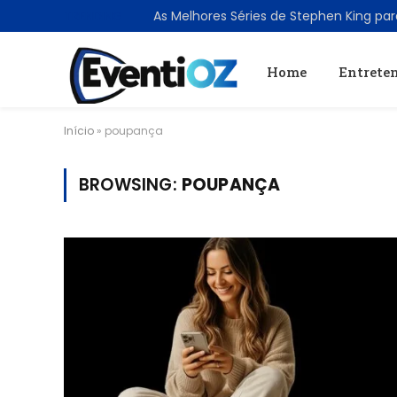
TRENDING
Home
Entrete
Início
»
poupança
BROWSING:
POUPANÇA