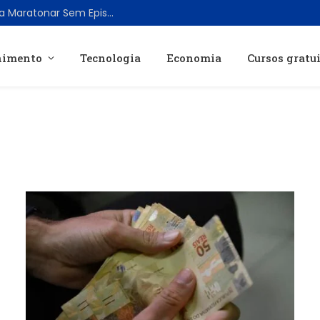
As Melhores Séries de Stephen King para Maratonar Sem Episódios Ruins
nimento
Tecnologia
Economia
Cursos gratu