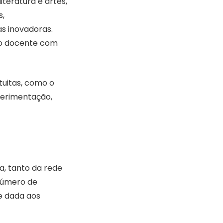
teratura e artes,
s,
as inovadoras.
ão docente com
tuitas, como o
xperimentação,
a, tanto da rede
número de
e dada aos