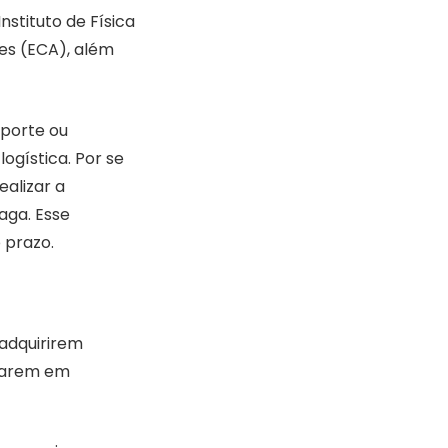
nstituto de Física
tes (ECA), além
sporte ou
ogística. Por se
alizar a
aga. Esse
 prazo.
adquirirem
izarem em