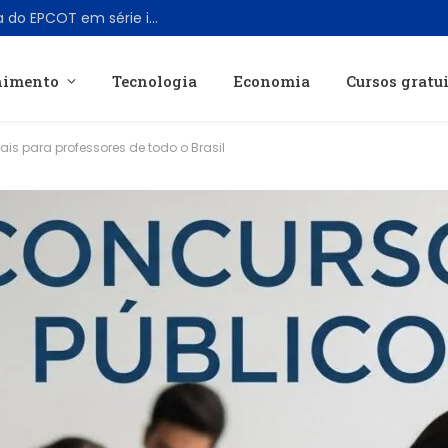
Disney vai transformar atração clássica do EPCOT em série inédita para Disney+
nimento
Tecnologia
Economia
Cursos gratu
ais para professores de todo o Brasil