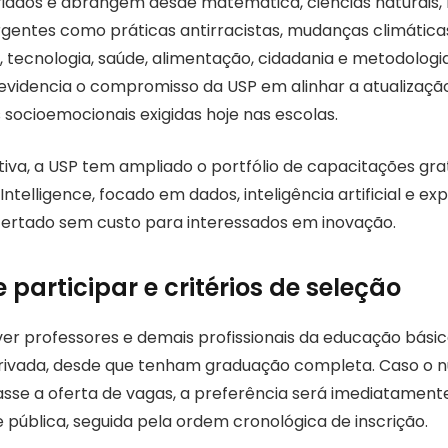
iados e abrangem desde matemática, ciências naturais, li
gentes como práticas antirracistas, mudanças climática
, tecnologia, saúde, alimentação, cidadania e metodologi
 evidencia o compromisso da USP em alinhar a atualizaç
socioemocionais exigidas hoje nas escolas.
tiva, a USP tem ampliado o portfólio de capacitações gra
ntelligence, focado em dados, inteligência artificial e e
ertado sem custo para interessados em inovação.
participar e critérios de seleção
er professores e demais profissionais da educação básic
privada, desde que tenham graduação completa. Caso o 
passe a oferta de vagas, a preferência será imediatament
 pública, seguida pela ordem cronológica de inscrição.