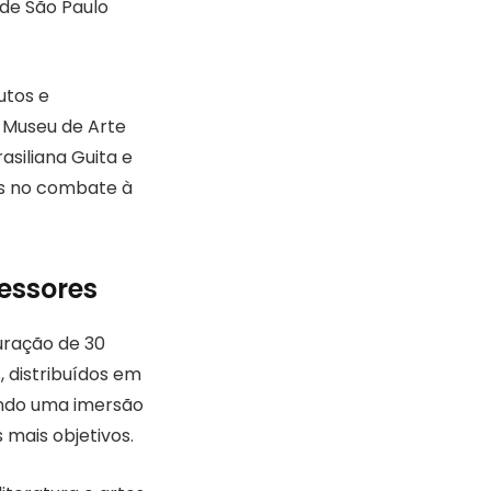
 de São Paulo
utos e
 Museu de Arte
siliana Guita e
ios no combate à
essores
uração de 30
, distribuídos em
tando uma imersão
mais objetivos.