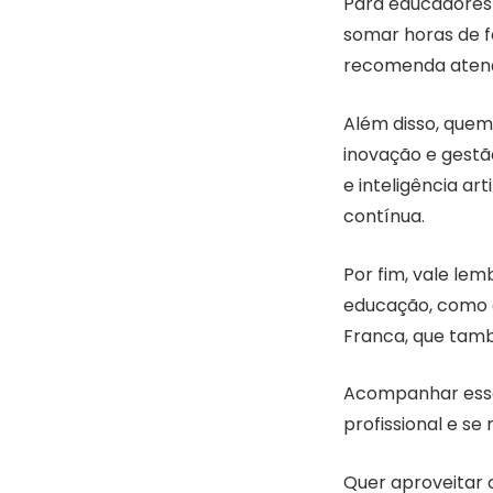
Para educadores 
somar horas de f
recomenda atençã
Além disso, quem
inovação e gestã
e inteligência ar
contínua.
Por fim, vale le
educação, como o
Franca, que tamb
Acompanhar essas
profissional e s
Quer aproveitar