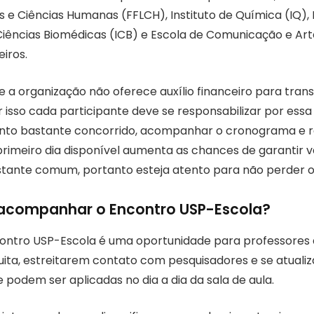
ras e Ciências Humanas (FFLCH), Instituto de Química (IQ), I
e Ciências Biomédicas (ICB) e Escola de Comunicação e Ar
iros.
e a organização não oferece auxílio financeiro para tran
sso cada participante deve se responsabilizar por essa l
nto bastante concorrido, acompanhar o cronograma e re
rimeiro dia disponível aumenta as chances de garantir v
tante comum, portanto esteja atento para não perder o
 acompanhar o Encontro USP-Escola?
contro USP-Escola é uma oportunidade para professores 
tuita, estreitarem contato com pesquisadores e se atual
podem ser aplicadas no dia a dia da sala de aula.