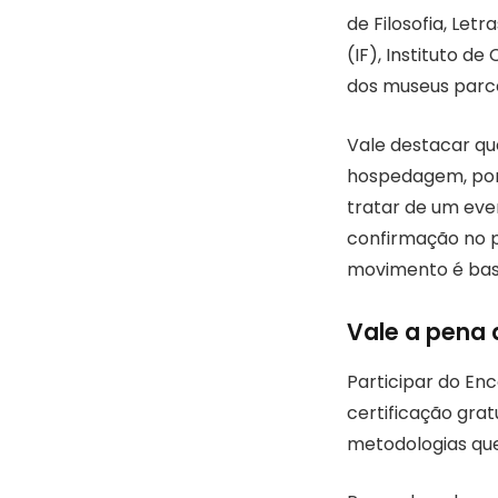
de Filosofia, Let
(IF), Instituto d
dos museus parce
Vale destacar qu
hospedagem, por i
tratar de um eve
confirmação no p
movimento é bas
Vale a pena
Participar do En
certificação gra
metodologias que 