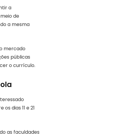
tir a
 meio de
vando a mesma
, o mercado
ções públicas
er o currículo.
cola
nteressado
 os dias 11 e 21
ndo as faculdades