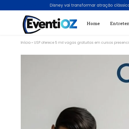
TRENDING
Home
Entrete
Início
»
USP oferece 5 mil vagas gratuitas em cursos presenci