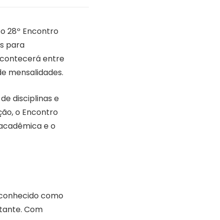
 o 28º Encontro
os para
 acontecerá entre
de mensalidades.
e disciplinas e
ção, o Encontro
 acadêmica e o
reconhecido como
stante. Com