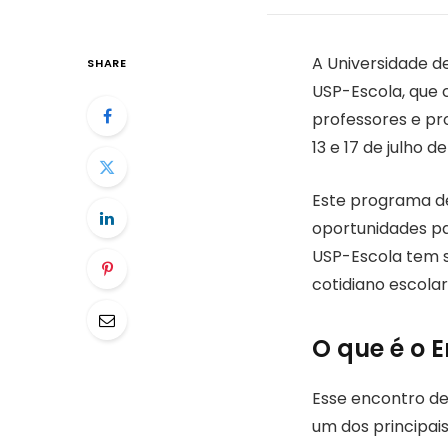
A Universidade d
SHARE
USP-Escola, que 
professores e pr
13 e 17 de julho
Este programa de
oportunidades pa
USP-Escola tem s
cotidiano escolar
O que é o 
Esse encontro d
um dos principai