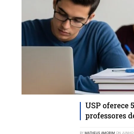
USP oferece 5
professores d
BY
MATHEUS AMORIM
ON
JUNHO 