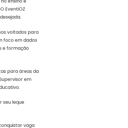
 no ensino e
 O EventiOZ
desejada.
sos voltados para
om foco em dados
os e formação
tas para áreas da
Supervisor em
ducativo.
r seu leque
onquistar vaga