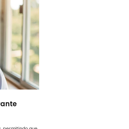
rante
s, permitindo que