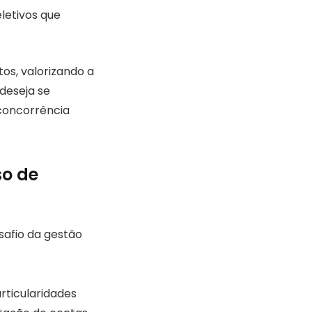
eletivos que
os, valorizando a
deseja se
concorrência
so de
afio da gestão
rticularidades