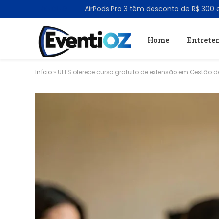
TRENDING
Home
Entrete
Início
»
UFES oferece curso gratuito de extensão em Gestão d