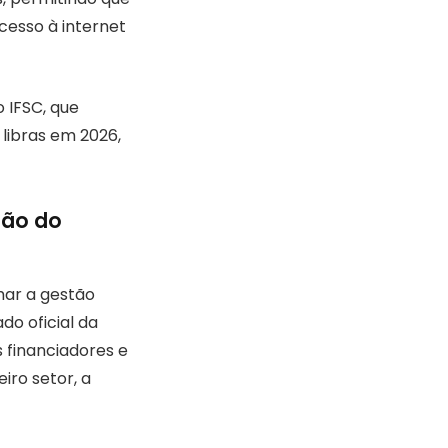
cesso à internet
 IFSC, que
 libras em 2026,
tão do
mar a gestão
do oficial da
 financiadores e
iro setor, a