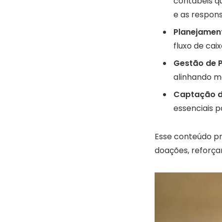
contábeis q
e as respons
Planejament
fluxo de cai
Gestão de P
alinhando me
Captação d
essenciais pa
Esse conteúdo pr
doações, reforça