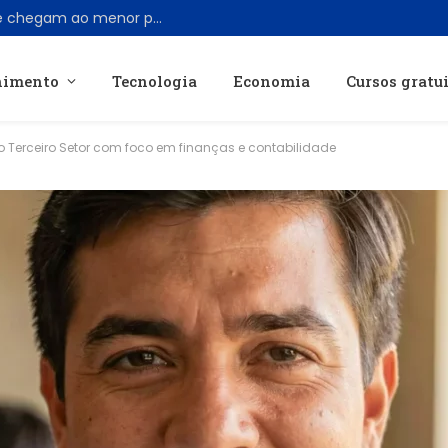
AirPods Pro 3 têm desconto de R$ 300 e chegam ao menor preço desde junho
nimento
Tecnologia
Economia
Cursos gratu
o Terceiro Setor com foco em finanças e contabilidade