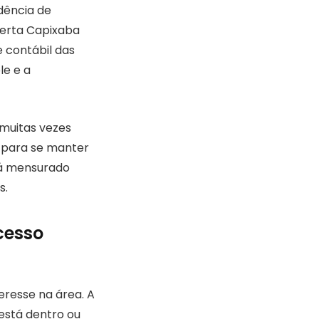
dência de
berta Capixaba
e contábil das
le e a
 muitas vezes
s para se manter
stá mensurado
s.
cesso
eresse na área. A
está dentro ou