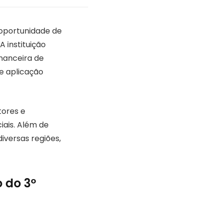
 oportunidade de
A instituição
inanceira de
e aplicação
tores e
iais. Além de
diversas regiões,
 do 3º