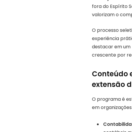
fora do Espírito 
valorizam o comp
O processo seleti
experiência prát
destacar em um 
crescente por re
Conteúdo e
extensão d
O programa é est
em organizações d
Contabilida