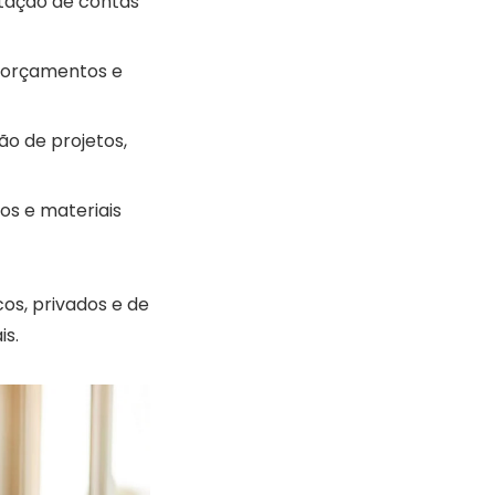
stação de contas
orçamentos e
o de projetos,
os e materiais
os, privados e de
is.