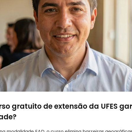
so gratuito de extensão da UFES ga
dade?
 na modalidade EAD, o curso elimina barreiras geográfica