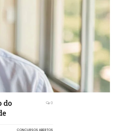
o do
0
de
CONCURSOS ABERTOS