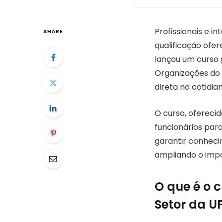
Profissionais e 
SHARE
qualificação ofer
lançou um curso 
Organizações do 
direta no cotidia
O curso, oferecid
funcionários para
garantir conhecim
ampliando o impac
O que é o 
Setor da U