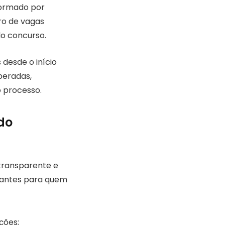
formado por
ro de vagas
do concurso.
 desde o início
peradas,
 processo.
do
transparente e
rtantes para quem
ções;