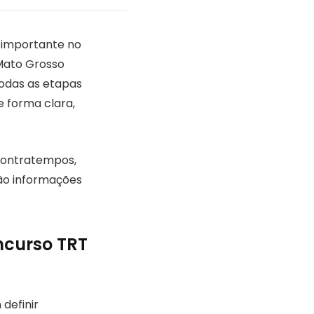
 importante no
 Mato Grosso
todas as etapas
e forma clara,
contratempos,
rão informações
ncurso TRT
definir