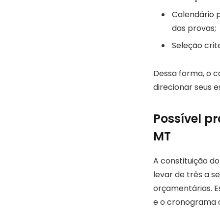
Calendário p
das provas;
Seleção crit
Dessa forma, o ca
direcionar seus 
Possível p
MT
A constituição d
levar de três a 
orçamentárias. E
e o cronograma of