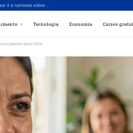
Marvel revela candidatos para o Professor X e rumores sobre vilão com Adam Driver agitam fãs
nimento
Tecnologia
Economia
Cursos gratu
urso previsto para 2026