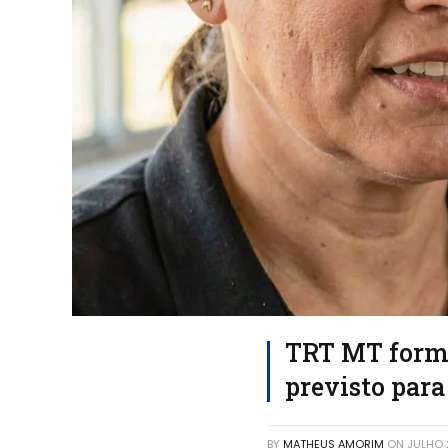
TRT MT forma
previsto para
BY
MATHEUS AMORIM
ON
JULHO 