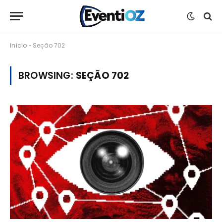
Início
»
Seção 702
BROWSING:
SEÇÃO 702