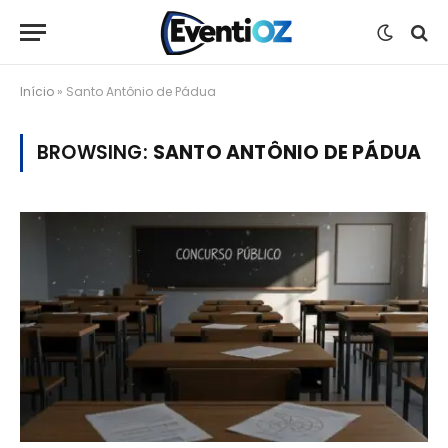
Início
»
Santo Antônio de Pádua
BROWSING:
SANTO ANTÔNIO DE PÁDUA