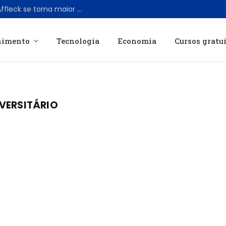
Filme original com Matt Damon e Ben Affleck se torna maior sucesso de streaming em 2026
nimento
Tecnologia
Economia
Cursos gratu
VERSITÁRIO