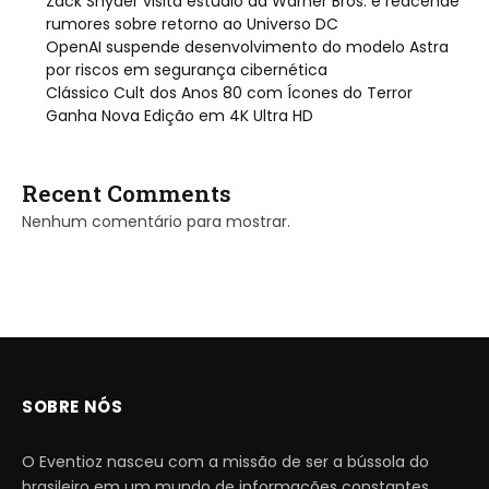
Zack Snyder visita estúdio da Warner Bros. e reacende
rumores sobre retorno ao Universo DC
OpenAI suspende desenvolvimento do modelo Astra
por riscos em segurança cibernética
Clássico Cult dos Anos 80 com Ícones do Terror
Ganha Nova Edição em 4K Ultra HD
Recent Comments
Nenhum comentário para mostrar.
SOBRE NÓS
O Eventioz nasceu com a missão de ser a bússola do
brasileiro em um mundo de informações constantes.