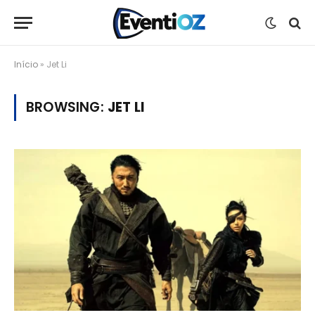
Início
»
Jet Li
BROWSING:
JET LI