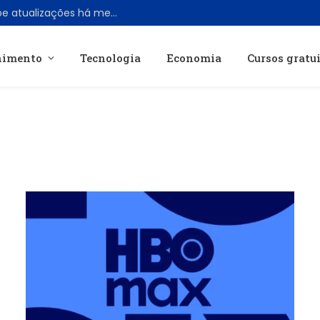
Grokipedia, a IA de Elon Musk, não recebe atualizações há meses
nimento
Tecnologia
Economia
Cursos gratu