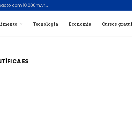
Nitecore lança power bank leve e compacto com 10.000mAh e alta resistência à água
nimento
Tecnologia
Economia
Cursos gratu
TÍFICA ES