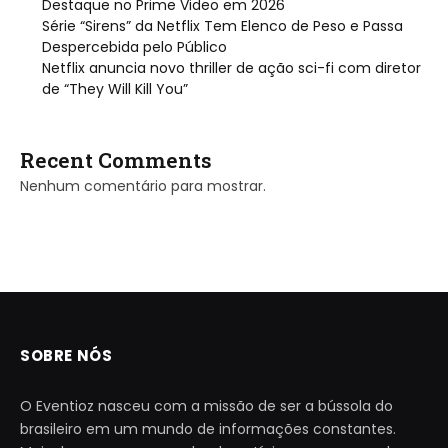
Destaque no Prime Video em 2026
Série “Sirens” da Netflix Tem Elenco de Peso e Passa
Despercebida pelo Público
Netflix anuncia novo thriller de ação sci-fi com diretor
de “They Will Kill You”
Recent Comments
Nenhum comentário para mostrar.
SOBRE NÓS
O Eventioz nasceu com a missão de ser a bússola do
brasileiro em um mundo de informações constantes.