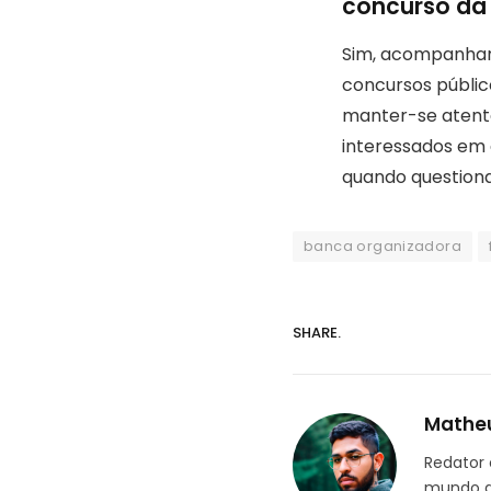
concurso da
Sim, acompanhar 
concursos público
manter-se atento
interessados em 
quando questiona
banca organizadora
SHARE.
Mathe
Redator 
mundo d