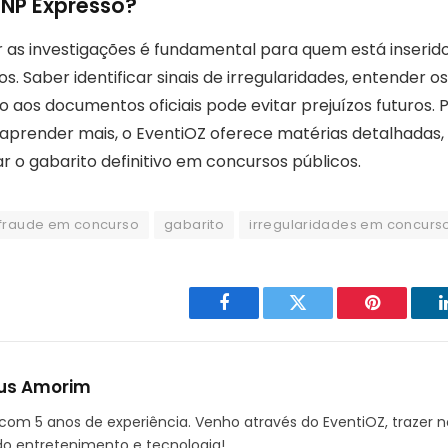
 NP Expresso?
as investigações é fundamental para quem está inserid
s. Saber identificar sinais de irregularidades, entender os
 aos documentos oficiais pode evitar prejuízos futuros. 
aprender mais, o EventiOZ oferece matérias detalhadas,
r o gabarito definitivo em concursos públicos.
fraude em concurso
gabarito
irregularidades em concurs
Facebook
Twitter
Pinterest
us Amorim
com 5 anos de experiência. Venho através do EventiOZ, trazer no
o entretenimento e tecnologia!