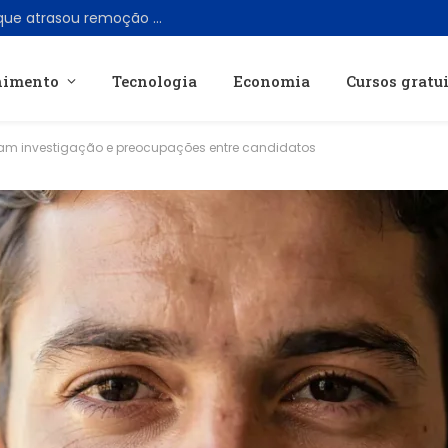
TikTok reconhece erro de moderação que atrasou remoção de livestream com Perez Hilton
nimento
Tecnologia
Economia
Cursos gratu
ram investigação e preocupações entre candidatos