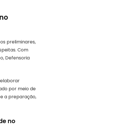
 no
os preliminares,
uspeitas. Com
o, Defensoria
 elaborar
mado por meio de
te a preparação,
de no