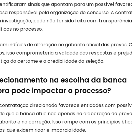
dentificaram sinais que apontam para um possível favor
sa responsável pela organização do concurso. A contra
 investigação, pode não ter sido feita com transparência
íficos no processo.
ram indícios de alteração no gabarito oficial das provas. 
s, isso comprometeria a validade das respostas e prejud
tiça do certame e a credibilidade da seleção.
recionamento na escolha da banca
ra pode impactar o processo?
ontratação direcionado favorece entidades com possíve
indo que a banca atue não apenas na elaboração da pro
gabarito e na correção. Isso rompe com os princípios éti
s, que exigem rigor e imparcialidade.