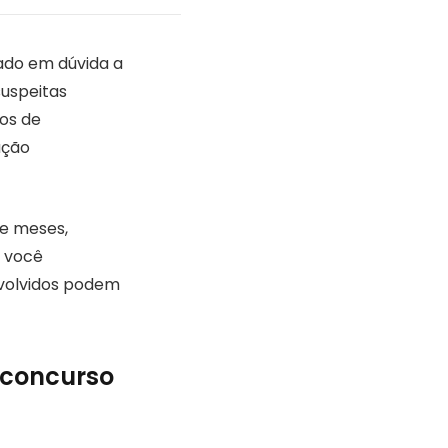
ado em dúvida a
suspeitas
os de
ação
e meses,
, você
volvidos podem
 concurso