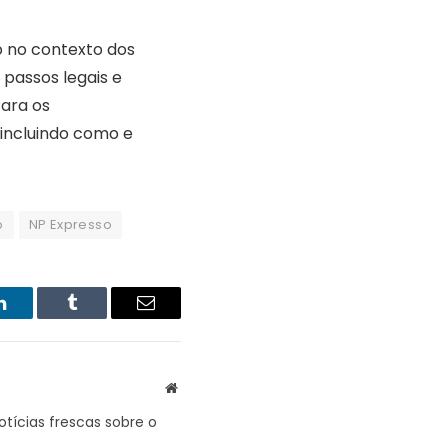
o no contexto dos
 passos legais e
Para os
 incluindo como e
o
NP Expresso
LinkedIn
Tumblr
Email
Website
tícias frescas sobre o