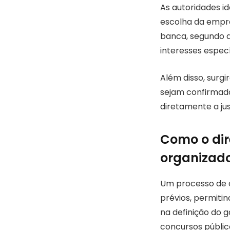
As autoridades i
escolha da empre
banca, segundo a
interesses espec
Além disso, surgi
sejam confirmado
diretamente a jus
Como o di
organizado
Um processo de c
prévios, permit
na definição do 
concursos público