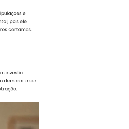
ipulações e
al, pois ele
ros certames.
em investiu
so demorar a ser
stração.