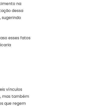
ecimento na
tação dessa
, sugerindo
Caso esses fatos
icaria
is vínculos
va, mas também
cos que regem