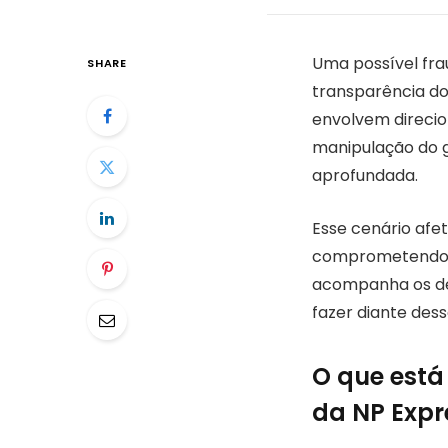
Uma possível fr
SHARE
transparência do
envolvem direcio
manipulação do g
aprofundada.
Esse cenário af
comprometendo a 
acompanha os de
fazer diante dess
O que está
da NP Expr