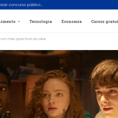
São José SC contrata FEPESE para organizar concurso público de Auxiliar de Educação Especial
nimento
Tecnologia
Economia
Cursos gratu
 um mês após final da série