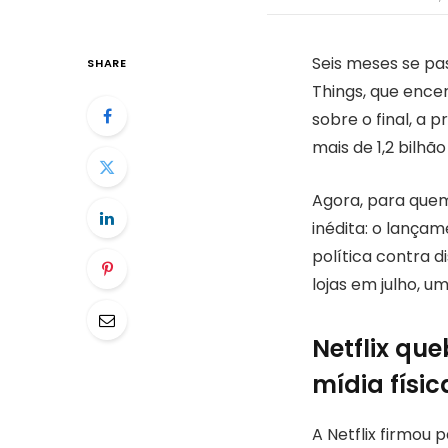
Seis meses se pa
SHARE
Things, que ence
sobre o final, a
mais de 1,2 bilhã
Agora, para quem
inédita: o lança
política contra d
lojas em julho, u
Netflix qu
mídia físic
A Netflix firmou