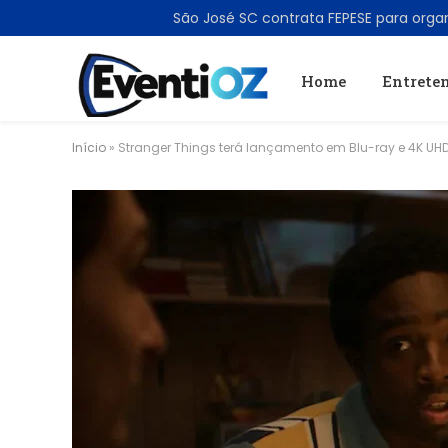
TRENDING
Home
Entrete
Início
»
Stranger Things terá lançamento em Blu-ray e 4K UHD