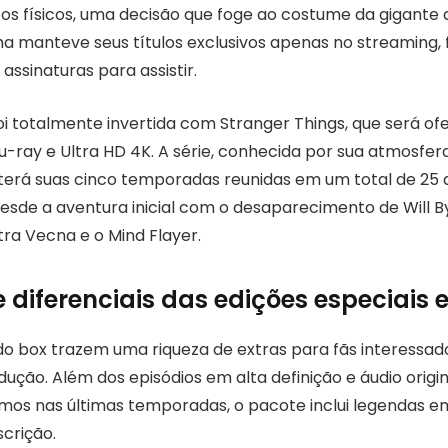
os físicos, uma decisão que foge ao costume da gigante 
ma manteve seus títulos exclusivos apenas no streaming,
assinaturas para assistir.
oi totalmente invertida com Stranger Things, que será of
-ray e Ultra HD 4K. A série, conhecida por sua atmosfera
, terá suas cinco temporadas reunidas em um total de 25 
desde a aventura inicial com o desaparecimento de Will B
tra Vecna e o Mind Flayer.
 diferenciais das edições especiais 
do box trazem uma riqueza de extras para fãs interessa
dução. Além dos episódios em alta definição e áudio ori
tmos nas últimas temporadas, o pacote inclui legendas e
crição.