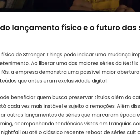
do lançamento físico e o futuro das 
 física de Stranger Things pode indicar uma mudança im
tenimento. Ao liberar uma das maiores séries da Netflix
 fãs, a empresa demonstra uma possível maior abertura
nteúdos que antes eram exclusividade digital.
pode beneficiar quem busca preservar títulos além do ca
tá cada vez mais instável e sujeito a remoções. Além diss
rar outros lançamentos de séries que marcaram época 
eaming, acompanhando tendências vistas em franquias c
Knightfall ou até o clássico recente reboot de séries cul