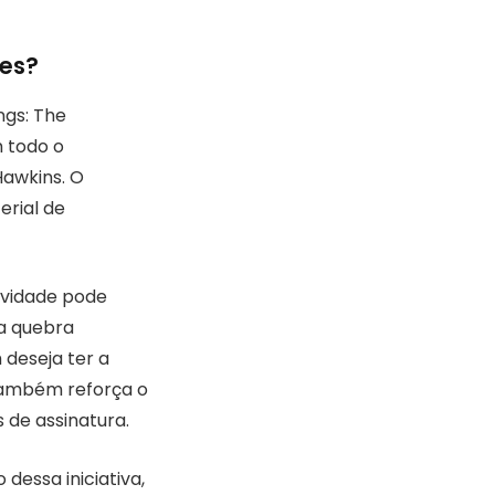
res?
ngs: The
 todo o
Hawkins. O
erial de
ovidade pode
ca quebra
 deseja ter a
também reforça o
de assinatura.
essa iniciativa,