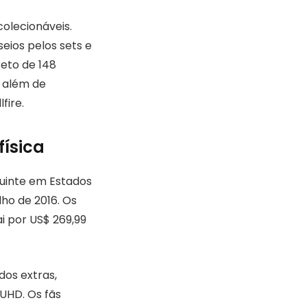
colecionáveis.
eios pelos sets e
eto de 148
, além de
fire.
física
guinte em Estados
lho de 2016. Os
i por US$ 269,99
dos extras,
UHD. Os fãs