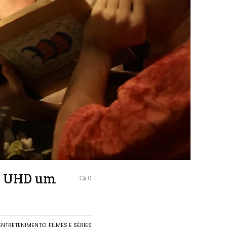
4K UHD um
0
ENTRETENIMENTO
,
FILMES E SÉRIES