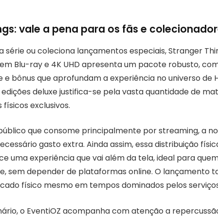
ngs: vale a pena para os fãs e colecionado
a série ou coleciona lançamentos especiais, Stranger Thi
 em Blu-ray e 4K UHD apresenta um pacote robusto, com
e e bônus que aprofundam a experiência no universo de 
edições deluxe justifica-se pela vasta quantidade de mat
 físicos exclusivos.
público que consome principalmente por streaming, a n
essário gasto extra. Ainda assim, essa distribuição físi
ce uma experiência que vai além da tela, ideal para quem
re, sem depender de plataformas online. O lançamento 
cado físico mesmo em tempos dominados pelos serviços 
ário, o EventiOZ acompanha com atenção a repercussão d