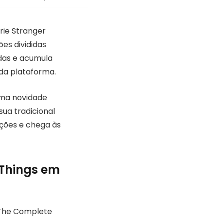
rie Stranger
es divididas
adas e acumula
 da plataforma.
 uma novidade
ua tradicional
dições e chega às
 Things em
: The Complete