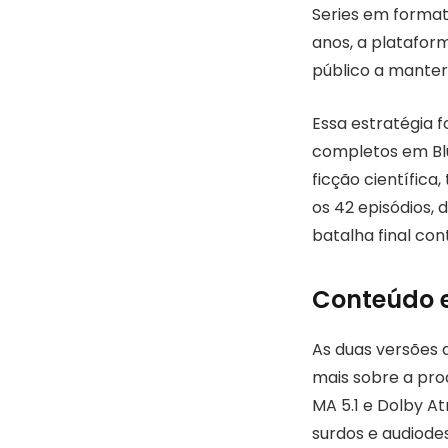
Series em format
anos, a platafor
público a manter 
Essa estratégia f
completos em Blu
ficção científica
os 42 episódios, 
batalha final con
Conteúdo e
As duas versões 
mais sobre a pro
MA 5.1 e Dolby A
surdos e audiodes