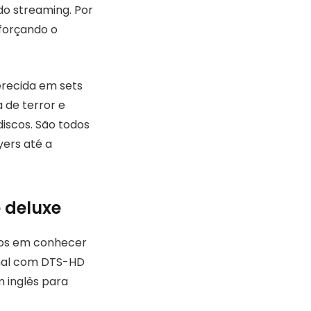
do streaming. Por
 forçando o
erecida em sets
 de terror e
discos. São todos
yers até a
e deluxe
dos em conhecer
ginal com DTS-HD
m inglês para