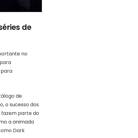
séries de
portante no
 para
 para
tálogo de
o, o sucesso dos
e fazem parte do
omo a animada
t como Dark