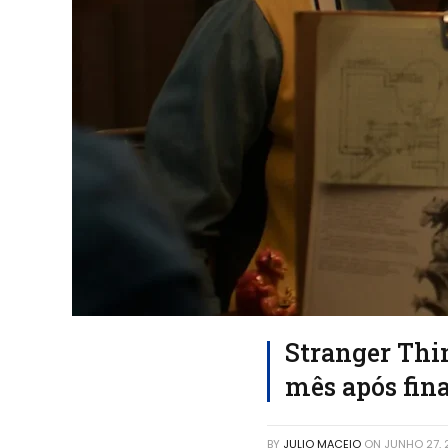
Stranger Thi
mês após fina
BY
JULIO MACEIO
ON
JUNHO 27,