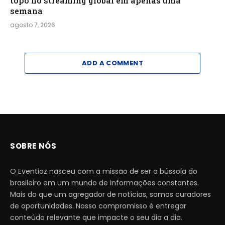
topo no streaming global em apenas uma
semana
agosto 7, 2026
ADD A COMMENT
SOBRE NÓS
O Eventioz nasceu com a missão de ser a bússola do
brasileiro em um mundo de informações constantes.
Mais do que um agregador de notícias, somos curadores
de oportunidades. Nosso compromisso é entregar
conteúdo relevante que impacte o seu dia a dia.