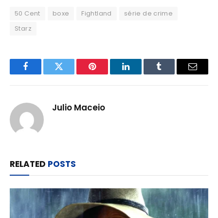
50 Cent
boxe
Fightland
série de crime
Starz
Facebook
Twitter
Pinterest
LinkedIn
Tumblr
Email
Julio Maceio
RELATED
POSTS