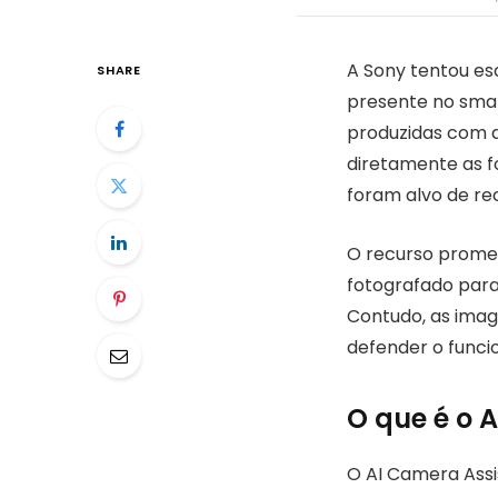
A Sony tentou es
SHARE
presente no smar
produzidas com a
diretamente as f
foram alvo de re
O recurso promet
fotografado para
Contudo, as ima
defender o funci
O que é o 
O AI Camera Assis