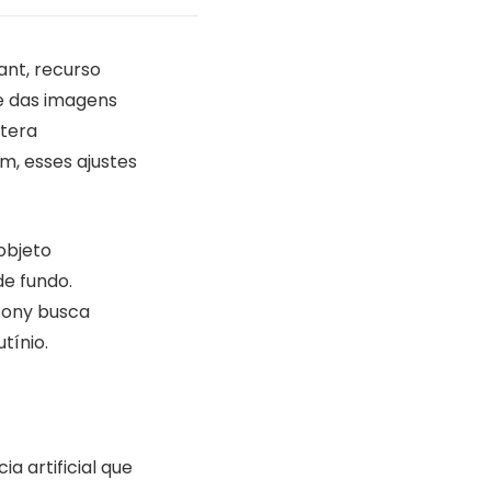
ant, recurso
de das imagens
ltera
m, esses ajustes
objeto
de fundo.
Sony busca
tínio.
a artificial que