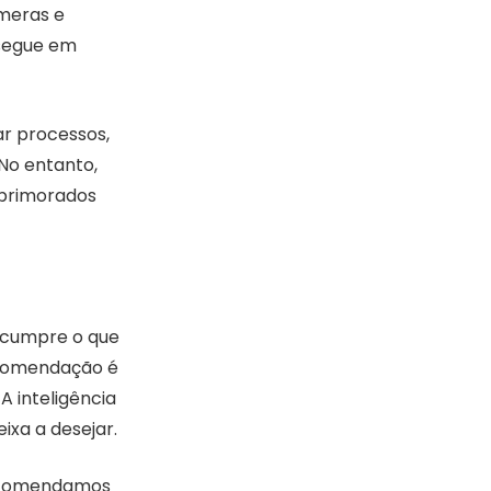
âmeras e
 segue em
ar processos,
 No entanto,
aprimorados
o cumpre o que
ecomendação é
A inteligência
eixa a desejar.
recomendamos