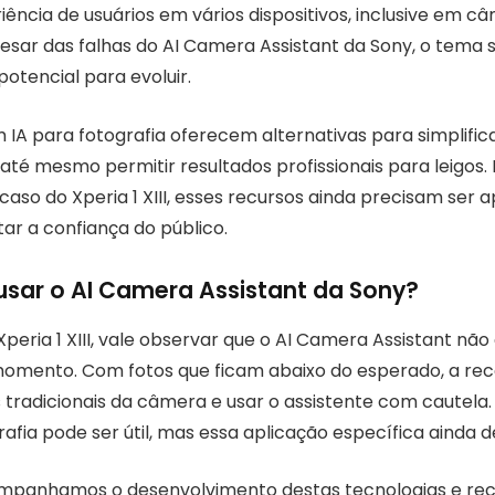
ência de usuários em vários dispositivos, inclusive em c
sar das falhas do AI Camera Assistant da Sony, o tema
otencial para evoluir.
 IA para fotografia oferecem alternativas para simplific
 até mesmo permitir resultados profissionais para leigos.
aso do Xperia 1 XIII, esses recursos ainda precisam ser 
ar a confiança do público.
usar o AI Camera Assistant da Sony?
peria 1 XIII, vale observar que o AI Camera Assistant nã
omento. Com fotos que ficam abaixo do esperado, a r
 tradicionais da câmera e usar o assistente com cautela. 
grafia pode ser útil, mas essa aplicação específica ainda d
ompanhamos o desenvolvimento destas tecnologias e 