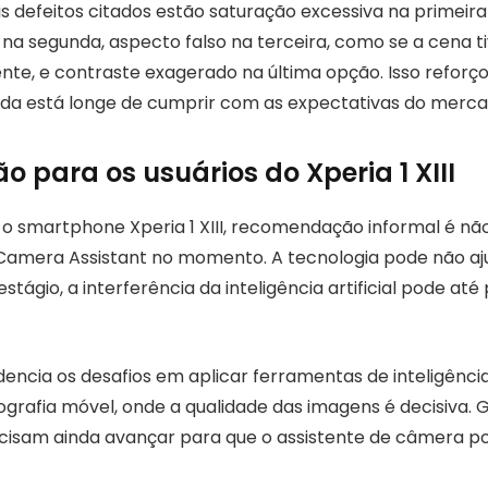
is defeitos citados estão saturação excessiva na primeir
do na segunda, aspecto falso na terceira, como se a cena t
ente, e contraste exagerado na última opção. Isso reforç
nda está longe de cumprir com as expectativas do merca
 para os usuários do Xperia 1 XIII
 o smartphone Xperia 1 XIII, recomendação informal é não
 Camera Assistant no momento. A tecnologia pode não aj
estágio, a interferência da inteligência artificial pode até 
dencia os desafios em aplicar ferramentas de inteligência 
grafia móvel, onde a qualidade das imagens é decisiva.
isam ainda avançar para que o assistente de câmera po