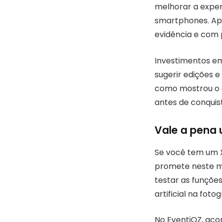
melhorar a experi
smartphones. Ape
evidência e com p
Investimentos em
sugerir edições e
como mostrou o c
antes de conquist
Vale a pena 
Se você tem um X
promete neste m
testar as funções
artificial na foto
No EventiOZ, ac