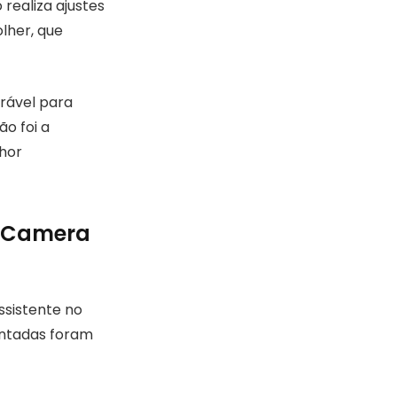
realiza ajustes
lher, que
orável para
o foi a
hor
I Camera
ssistente no
sentadas foram