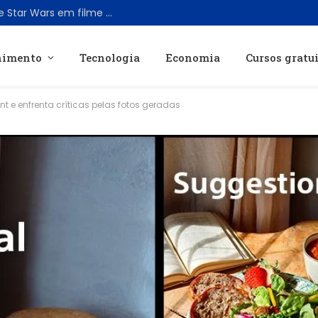
Disney transforma roteiro cancelado de Star Wars em filme original de ficção científica
nimento
Tecnologia
Economia
Cursos gratu
 e enfrenta críticas pelas fotos geradas