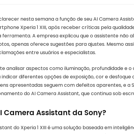
clarecer nesta semana a função de seu AI Camera Assist
tphone Xperia 1 XIII, após receber críticas pela qualida
 ferramenta. A empresa explicou que o assistente não a
otos, apenas oferece sugestões para ajustes. Mesmo assi
clamações entre usuários e especialistas.
e analisar aspectos como iluminação, profundidade e o 
 indicar diferentes opções de exposição, cor e desfoque 
gens apresentadas seguem com defeitos aparentes, e a 
onamento do AI Camera Assistant, que continua sob escru
AI Camera Assistant da Sony?
tant do Xperia 1 XIII é uma solução baseada em inteligênci