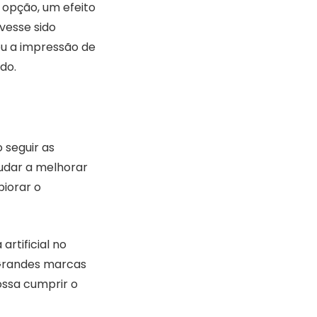
a opção, um efeito
ivesse sido
ou a impressão de
do.
 seguir as
udar a melhorar
piorar o
artificial no
 Grandes marcas
ssa cumprir o