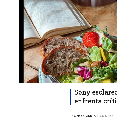
Sony esclare
enfrenta crít
BY
CARLOS ANDRADE
ON
MAIO 16