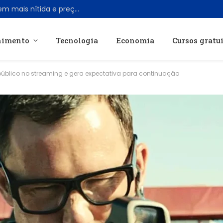
Viture lança óculos AR Pro 2 com imagem mais nítida e preço acessível de US$ 299
nimento
Tecnologia
Economia
Cursos gratu
ar público no streaming e gera expectativa para continuação