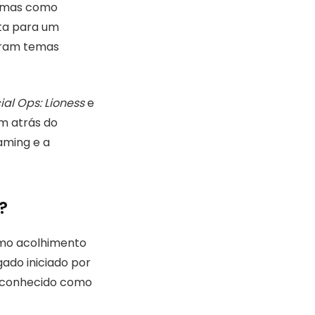
ormas como
nta para um
loram temas
ial Ops: Lioness
e
m atrás do
aming e a
?
smo acolhimento
gado iniciado por
, conhecido como