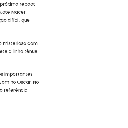
 próximo reboot
 Kate Macer,
 difícil, que
ino misterioso com
te a linha tênue
ões importantes
 Som no Oscar. No
o referência