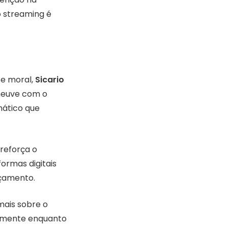
 streaming é
 e moral,
Sicario
neuve com o
mático que
 reforça o
ormas digitais
çamento.
ais sobre o
palmente enquanto