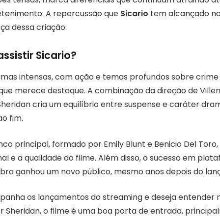
retenimento. A repercussão que
Sicario
tem alcançado no
ça dessa criação.
ssistir Sicario?
amas intensas, com ação e temas profundos sobre crime
que merece destaque. A combinação da direção de Ville
Sheridan cria um equilíbrio entre suspense e caráter dra
ao fim.
co principal, formado por Emily Blunt e Benicio Del Toro,
 e a qualidade do filme. Além disso, o sucesso em plataf
bra ganhou um novo público, mesmo anos depois do lan
anha os lançamentos do streaming e deseja entender m
or Sheridan, o filme é uma boa porta de entrada, princi