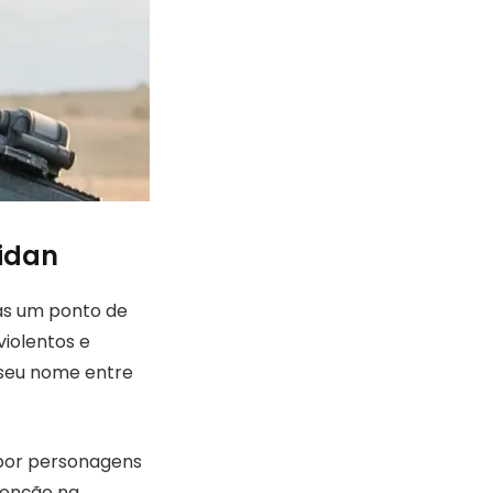
ridan
as um ponto de
iolentos e
 seu nome entre
 por personagens
tenção na