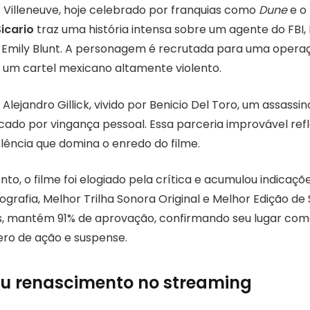
s Villeneuve, hoje celebrado por franquias como
Dune
e o
Sicario
traz uma história intensa sobre um agente do FBI,
 Emily Blunt. A personagem é recrutada para uma operação
 um cartel mexicano altamente violento.
 Alejandro Gillick, vivido por Benicio Del Toro, um assass
do por vingança pessoal. Essa parceria improvável refle
iolência que domina o enredo do filme.
to, o filme foi elogiado pela crítica e acumulou indicaç
grafia, Melhor Trilha Sonora Original e Melhor Edição de
, mantém 91% de aprovação, confirmando seu lugar com
ro de ação e suspense.
seu renascimento no streaming