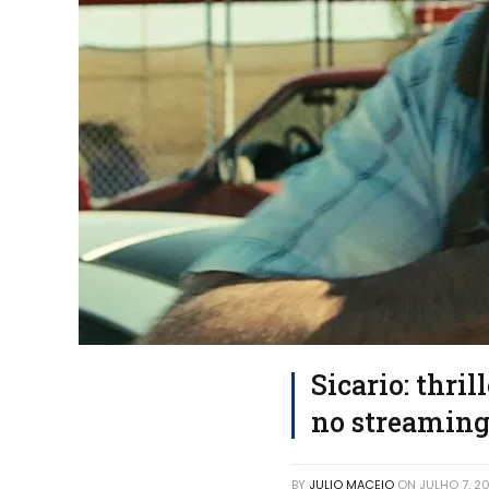
Sicario: thri
no streaming
BY
JULIO MACEIO
ON
JULHO 7, 2