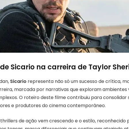
de Sicario na carreira de Taylor She
idan,
Sicario
representa não só um sucesso de crítica, m
rreira, marcada por narrativas que exploram ambientes v
lexos. O roteiro deste filme contribuiu para consolidar
itores e produtores do cinema contemporâneo.
 thrillers de ação vem crescendo e o estilo, reconhecido
ções tensas, marca diferenciais que continuam atraindo a