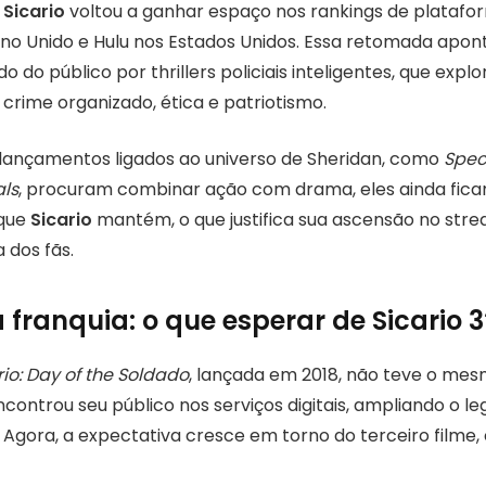
,
Sicario
voltou a ganhar espaço nos rankings de plataf
ino Unido e Hulu nos Estados Unidos. Essa retomada apo
o do público por thrillers policiais inteligentes, que exp
crime organizado, ética e patriotismo.
lançamentos ligados ao universo de Sheridan, como
Spec
ls
, procuram combinar ação com drama, eles ainda fica
 que
Sicario
mantém, o que justifica sua ascensão no stre
 dos fãs.
 franquia: o que esperar de Sicario 3
rio: Day of the Soldado
, lançada em 2018, não teve o me
ncontrou seu público nos serviços digitais, ampliando o le
 Agora, a expectativa cresce em torno do terceiro filme