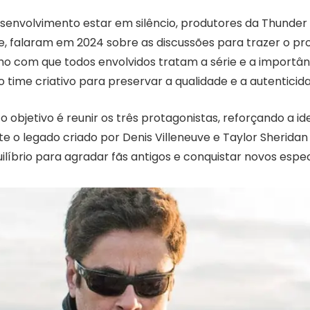
senvolvimento estar em silêncio, produtores da Thunder R
e, falaram em 2024 sobre as discussões para trazer o pro
ho com que todos envolvidos tratam a série e a importânc
 o time criativo para preservar a qualidade e a autenticid
 o objetivo é reunir os três protagonistas, reforçando a i
ite o legado criado por Denis Villeneuve e Taylor Sheridan 
líbrio para agradar fãs antigos e conquistar novos espe