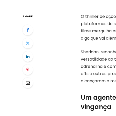
O thriller de açã
SHARE
plataformas de s
filme mergulha e
algo que vai alé
Sheridan, reconh
versatilidade ao
adrenalina e co
offs e outras pr
alcançaram o m
Um agente 
vingança