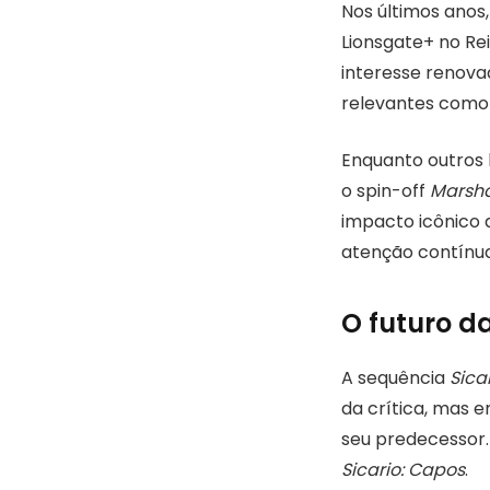
Nos últimos anos
Lionsgate+ no Re
interesse renovad
relevantes como 
Enquanto outros 
o spin-off
Marsha
impacto icônico
atenção contínua
O futuro da
A sequência
Sica
da crítica, mas e
seu predecessor.
Sicario: Capos
.