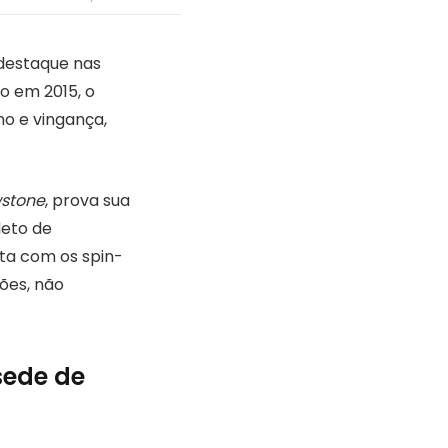
 destaque nas
o em 2015, o
no e vingança,
wstone
, prova sua
leto de
ta com os spin-
ões, não
sede de