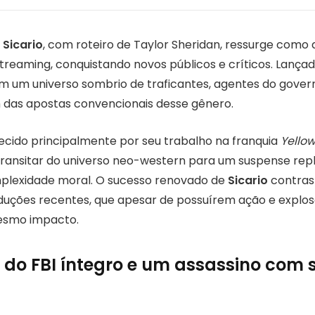
o
Sicario
, com roteiro de Taylor Sheridan, ressurge como
treaming, conquistando novos públicos e críticos. Lançad
m um universo sombrio de traficantes, agentes do gover
m das apostas convencionais desse gênero.
ecido principalmente por seu trabalho na franquia
Yello
 transitar do universo neo-western para um suspense rep
mplexidade moral. O sucesso renovado de
Sicario
contras
oduções recentes, que apesar de possuírem ação e explos
esmo impacto.
do FBI íntegro e um assassino com 