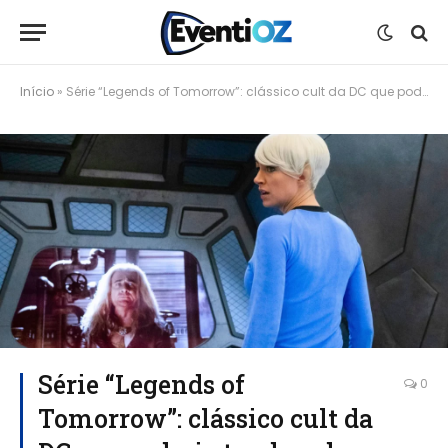
Início
»
Série “Legends of Tomorrow”: clássico cult da DC que poderia ter durado décadas
Série “Legends of
0
Tomorrow”: clássico cult da