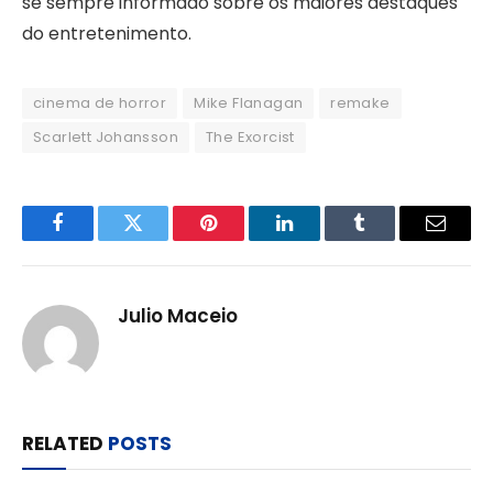
se sempre informado sobre os maiores destaques
do entretenimento.
cinema de horror
Mike Flanagan
remake
Scarlett Johansson
The Exorcist
Facebook
Twitter
Pinterest
LinkedIn
Tumblr
Email
Julio Maceio
RELATED
POSTS