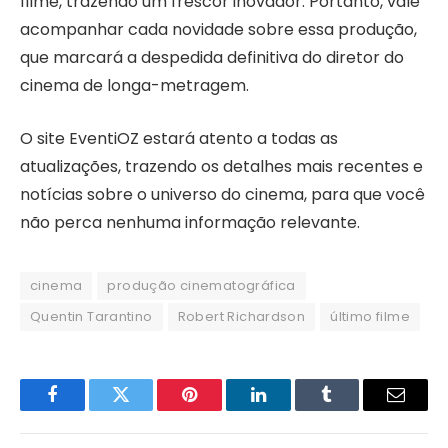
filme, trazendo um frescor inovador. Portanto, vale
acompanhar cada novidade sobre essa produção,
que marcará a despedida definitiva do diretor do
cinema de longa-metragem.
O site EventiOZ estará atento a todas as
atualizações, trazendo os detalhes mais recentes e
notícias sobre o universo do cinema, para que você
não perca nenhuma informação relevante.
cinema
produção cinematográfica
Quentin Tarantino
Robert Richardson
último filme
Facebook
Twitter
Pinterest
LinkedIn
Tumblr
Email