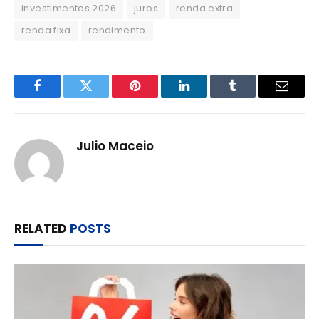
investimentos 2026
juros
renda extra
renda fixa
rendimento
Facebook
Twitter
Pinterest
LinkedIn
Tumblr
Email
Julio Maceio
RELATED
POSTS