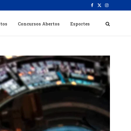
Facebook
X
Instagram
(Twitter)
itos
Concursos Abertos
Esportes