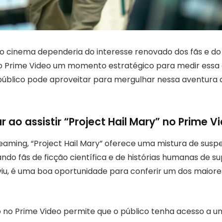
 cinema dependeria do interesse renovado dos fãs e do
no Prime Video um momento estratégico para medir ess
 público pode aproveitar para mergulhar nessa aventura
 ao assistir “Project Hail Mary” no Prime V
eaming, “Project Hail Mary” oferece uma mistura de susp
do fãs de ficção científica e de histórias humanas de s
iu, é uma boa oportunidade para conferir um dos maiores
ão no Prime Video permite que o público tenha acesso a u