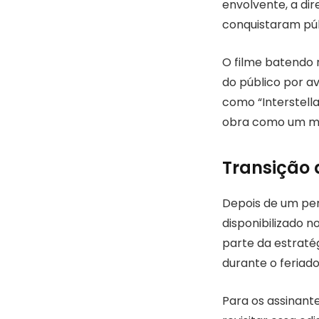
envolvente, a dir
conquistaram públ
O filme batendo r
do público por a
como “Interstella
obra como um ma
Transição 
Depois de um per
disponibilizado n
parte da estraté
durante o feriado
Para os assinant