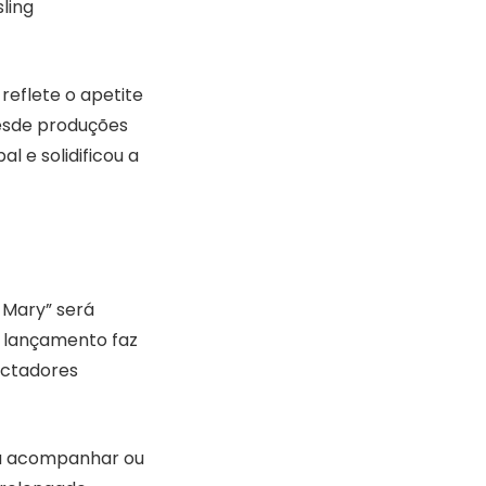
ling
reflete o apetite
desde produções
l e solidificou a
 Mary” será
e lançamento faz
ectadores
ra acompanhar ou