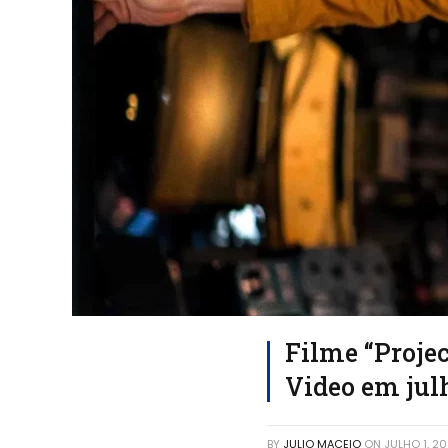
Filme “Proje
Video em jul
BY
JULIO MACEIO
ON
JULHO 1, 2