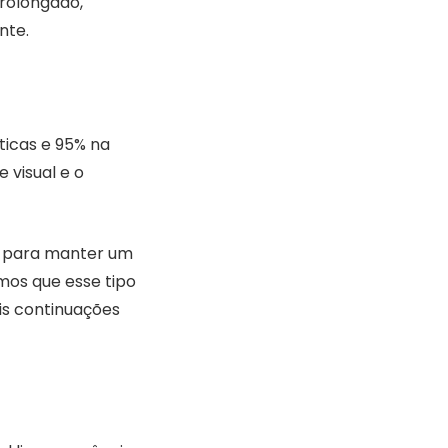
prolongado,
nte.
ticas e 95% na
 visual e o
al para manter um
amos que esse tipo
is continuações