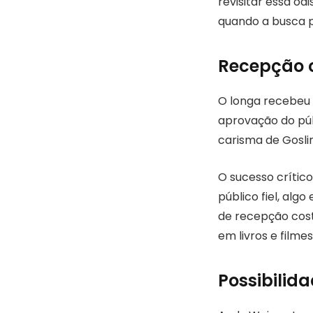
revisitar essa o
quando a busca p
Recepção c
O longa recebeu a
aprovação do púb
carisma de Gosli
O sucesso crític
público fiel, alg
de recepção cost
em livros e filmes
Possibilid