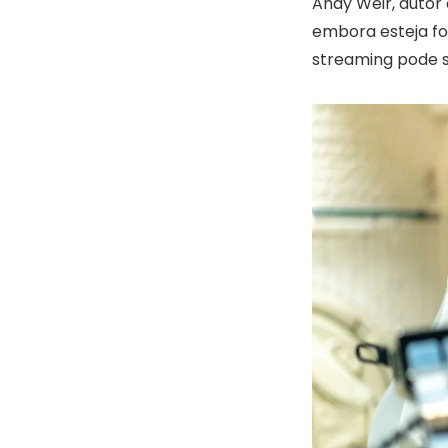
Andy Weir, autor 
embora esteja fo
streaming pode s