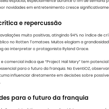
disseia espacial, especialmente durante o fim de semana 
or novidades em entretenimento cresce significativame
rítica e repercussão
valiações muito positivas, atingindo 94% no índice de crí
lico no Rotten Tomatoes. Muitos elogiam a grandiosidade
ng ao interpretar o protagonista Ryland Grace.
o e comercial indica que “Project Hail Mary” tem potenci
o essencial para o futuro da franquia. No EventiOZ, observ
uma influenciar diretamente em decisões sobre possíve
.
ades para o futuro da franquia