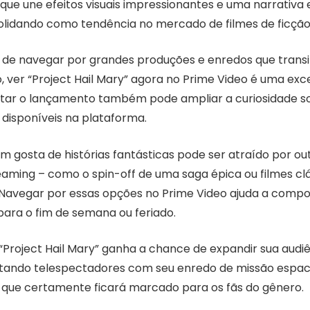
que une efeitos visuais impressionantes e uma narrativa 
lidando como tendência no mercado de filmes de ficção c
 de navegar por grandes produções e enredos que trans
, ver “Project Hail Mary” agora no Prime Video é uma exc
eitar o lançamento também pode ampliar a curiosidade s
 disponíveis na plataforma.
m gosta de histórias fantásticas pode ser atraído por o
aming – como o spin-off de uma saga épica ou filmes clá
a. Navegar por essas opções no Prime Video ajuda a comp
para o fim de semana ou feriado.
 “Project Hail Mary” ganha a chance de expandir sua audi
tando telespectadores com seu enredo de missão espac
go que certamente ficará marcado para os fãs do gênero.