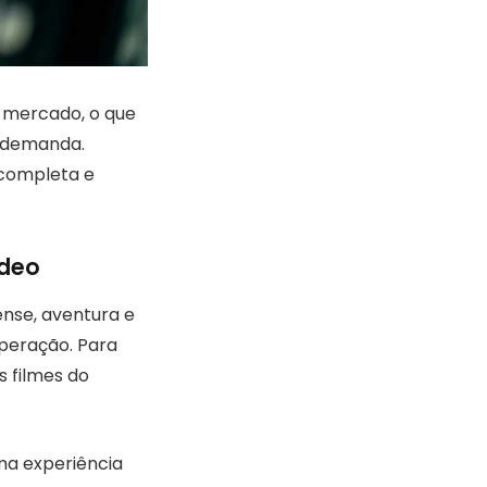
 mercado, o que
a demanda.
 completa e
ideo
ense, aventura e
uperação. Para
 filmes do
ma experiência