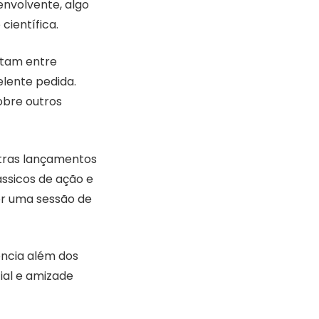
envolvente, algo
ientífica.
itam entre
elente pedida.
obre outros
utras lançamentos
ssicos de ação e
or uma sessão de
ência além dos
ial e amizade