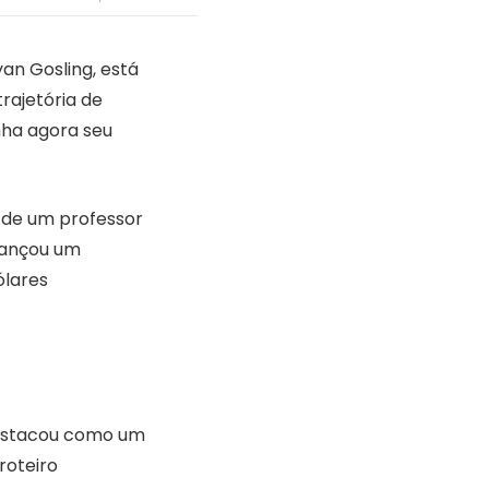
yan Gosling, está
rajetória de
anha agora seu
a de um professor
lcançou um
ólares
destacou como um
roteiro