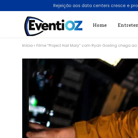
TRENDING
Home
Entrete
Início
»
Filme “Project Hail Mary” com Ryan Gosling chega ao 