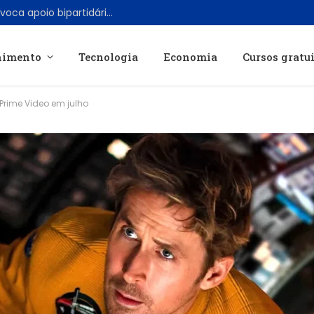
Rejeição aos data centers cresce e provoca apoio bipartidário nos EUA
nimento
Tecnologia
Economia
Cursos gratu
Prime Video em julho