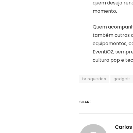
quem deseja ren
momento.
Quem acompanha n
também outras of
equipamentos, 
EventiOZ, sempr
cultura pop e tec
brinquedos
gadgets
SHARE.
Carlos