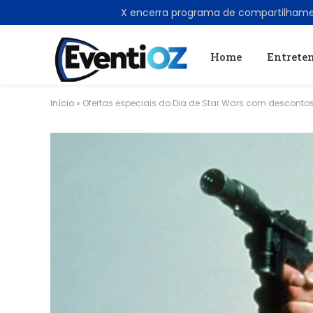
TRENDING
Home
Entrete
Início
»
Ofertas especiais do Dia de Star Wars com descontos