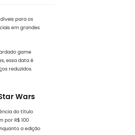
díveis para os
eciais em grandes
guardado game
es, essa data é
ços reduzidos.
Star Wars
ncia do título
em por R$ 100
enquanto a edição