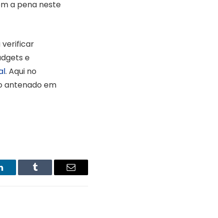
em a pena neste
verificar
adgets e
al
. Aqui no
co antenado em
LinkedIn
Tumblr
Email