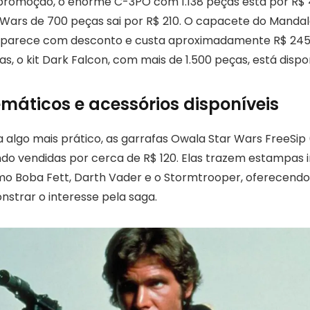
 promoção, o enorme C-3PO com 1.138 peças está por R$ 
r Wars de 700 peças sai por R$ 210. O capacete do Mand
arece com desconto e custa aproximadamente R$ 245. 
as, o kit Dark Falcon, com mais de 1.500 peças, está dispo
máticos e acessórios disponíveis
 algo mais prático, as garrafas Owala Star Wars FreeSip
ndo vendidas por cerca de R$ 120. Elas trazem estampas 
o Boba Fett, Darth Vader e o Stormtrooper, oferecend
nstrar o interesse pela saga.