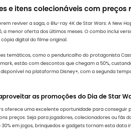
ies e itens colecionáveis com preços
erem reviver a saga, o Blu-ray 4K de Star Wars: A New H
0, a menor oferta dos últimos meses. O combo inclui vers
cópia digital do filme original.
ites temáticos, como o penduricalho do protagonista Cas
mark, estão com descontos que chegam a 50%, custando 
 disponível na plataforma Disney+, com a segunda temp
aproveitar as promoções do Dia de Star W
rs oferece uma excelente oportunidade para conseguir pr
ns preços. Seja para jogadores, colecionadores ou fãs da 
 30% em jogos, brinquedos e gadgets tornam esta data i