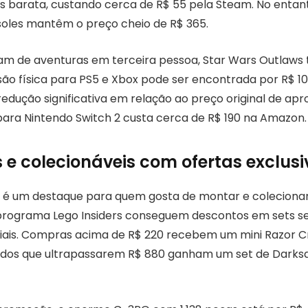
s barata, custando cerca de R$ 55 pela Steam. No entant
nsoles mantêm o preço cheio de R$ 365.
tam de aventuras em terceira pessoa, Star Wars Outlaw
ão física para PS5 e Xbox pode ser encontrada por R$ 1
edução significativa em relação ao preço original de a
 para Nintendo Switch 2 custa cerca de R$ 190 na Amazon.
 e colecionáveis com ofertas exclusi
 é um destaque para quem gosta de montar e colecionar.
rograma Lego Insiders conseguem descontos em sets se
iais. Compras acima de R$ 220 recebem um mini Razor C
idos que ultrapassarem R$ 880 ganham um set de Dark