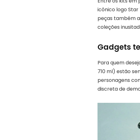
Entre os kits em
icônico logo Sta
peças também ap
coleções inusitad
Gadgets te
Para quem deseja
710 ml) estão se
personagens com
discreta de demo