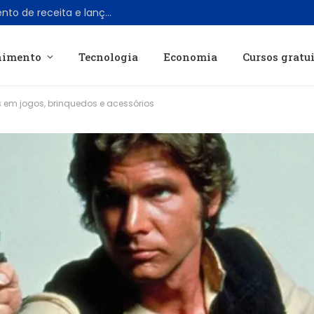
X encerra programa de compartilhamento de receita e lança programa Original Content Rewards
nimento
Tecnologia
Economia
Cursos gratu
 em jogos, brinquedos e acessórios