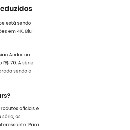
 reduzidos
ope está sendo
ões em 4K, Blu-
sian Andor na
R$ 70. A série
orada sendo a
ars?
odutos oficiais e
série, os
nteressante. Para