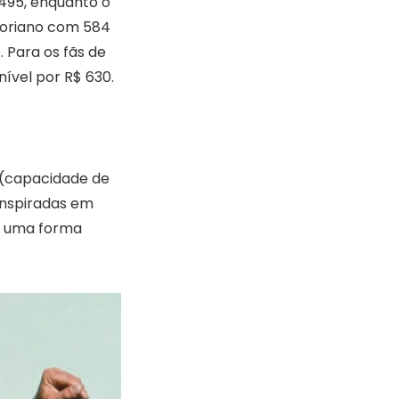
495, enquanto o
aloriano com 584
Para os fãs de
nível por R$ 630.
 (capacidade de
inspiradas em
o uma forma