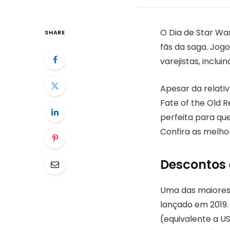
O Dia de Star Wa
SHARE
fãs da saga. Jog
varejistas, inclu
Apesar da relat
Fate of the Old R
perfeita para qu
Confira as melho
Descontos 
Uma das maiores 
lançado em 2019. 
(equivalente a U