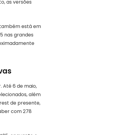
o, as versões
s também está em
05 nas grandes
proximadamente
vas
 Até 6 de maio,
lecionados, além
rest de presente,
saber com 278