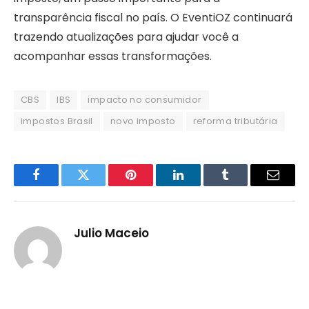
transparência fiscal no país. O EventiOZ continuará
trazendo atualizações para ajudar você a
acompanhar essas transformações.
CBS
IBS
impacto no consumidor
impostos Brasil
novo imposto
reforma tributária
Facebook
Twitter
Pinterest
LinkedIn
Tumblr
Email
Julio Maceio