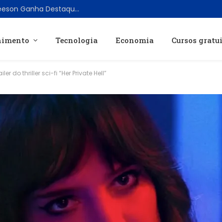
Filme de Ficção Científica com Liam Neeson Ganha Destaque no Prime Video em 2026
nimento
Tecnologia
Economia
Cursos gratu
do thriller sci-fi “Her Private Hell”