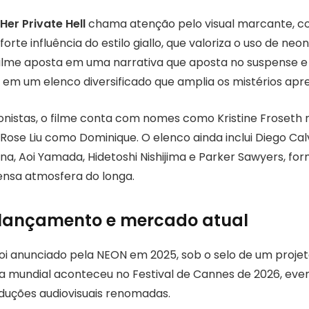
Her Private Hell
chama atenção pelo visual marcante, c
orte influência do estilo giallo, que valoriza o uso de ne
O filme aposta em uma narrativa que aposta no suspense e
 em um elenco diversificado que amplia os mistérios apr
nistas, o filme conta com nomes como Kristine Froseth 
Rose Liu como Dominique. O elenco ainda inclui Diego Ca
suna, Aoi Yamada, Hidetoshi Nishijima e Parker Sawyers, 
ensa atmosfera do longa.
 lançamento e mercado atual
oi anunciado pela NEON em 2025, sob o selo de um proje
reia mundial aconteceu no Festival de Cannes de 2026, ev
oduções audiovisuais renomadas.