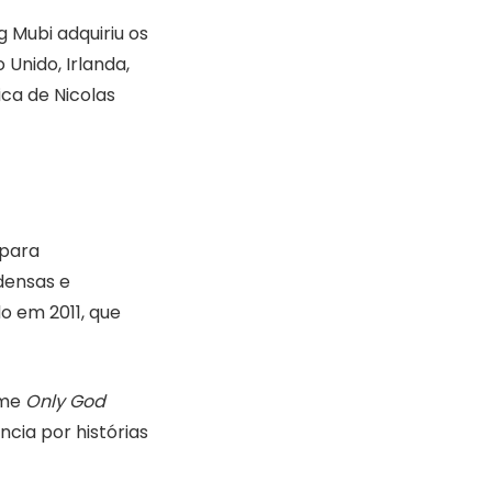
 Mubi adquiriu os
 Unido, Irlanda,
ica de Nicolas
 para
densas e
do em 2011, que
lme
Only God
ncia por histórias