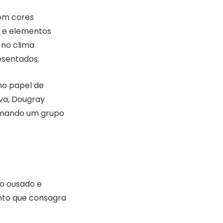
om cores
on e elementos
 no clima
esentados.
no papel de
lva, Dougray
formando um grupo
to ousado e
ento que consagra