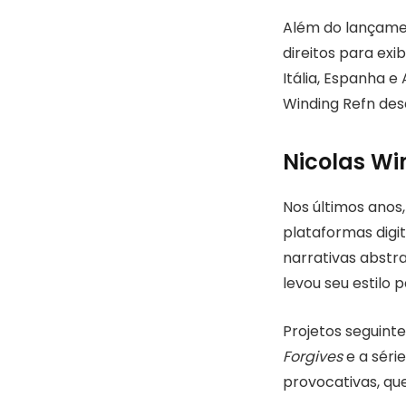
Além do lançamen
direitos para exib
Itália, Espanha e
Winding Refn de
Nicolas Win
Nos últimos anos
plataformas digi
narrativas abstr
levou seu estilo 
Projetos seguint
Forgives
e a séri
provocativas, que