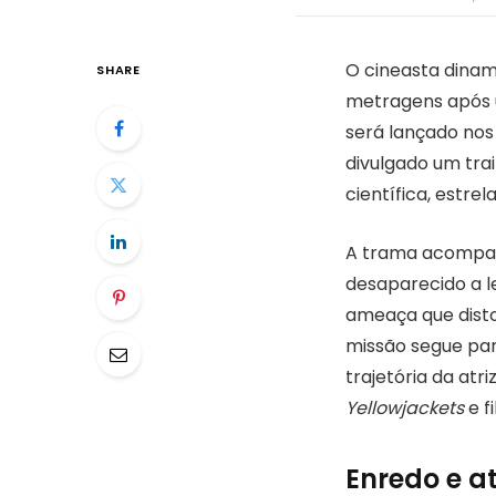
O cineasta dinam
SHARE
metragens após u
será lançado nos
divulgado um trai
científica, estre
A trama acompanh
desaparecido a l
ameaça que distor
missão segue para
trajetória da at
Yellowjackets
e f
Enredo e at