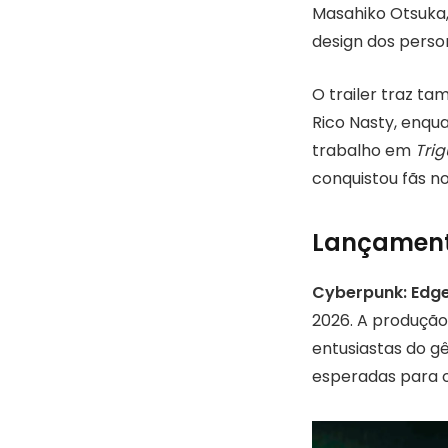
Masahiko Otsuka,
design dos perso
O trailer traz t
Rico Nasty, enqua
trabalho em
Tri
conquistou fãs n
Lançamento
Cyberpunk: Edge
2026. A produção
entusiastas do gê
esperadas para o