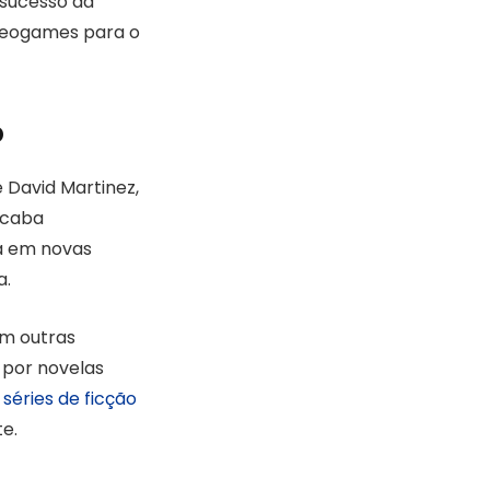
 sucesso da
ideogames para o
p
 David Martinez,
acaba
da em novas
a.
m outras
 por novelas
séries de ficção
e.