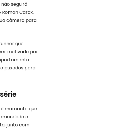
e não seguirá
de Roman Carax,
 sua câmera para
runner que
ner motivado por
comportamento
ão puxados para
série
ual marcante que
a comandado o
sta, junto com