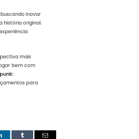
 buscando inovar
istória original.
 experiência
pectiva mais
alogar bem com
punk:
nçamentos para