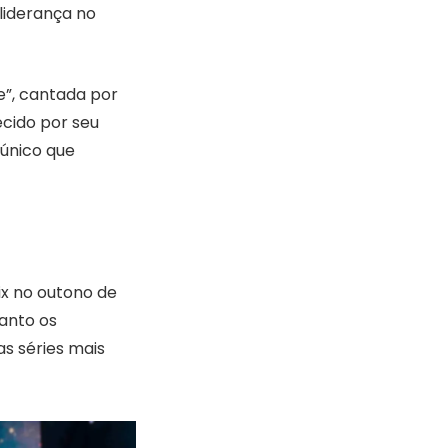
liderança no
e”, cantada por
ecido por seu
 único que
ix no outono de
uanto os
as séries mais