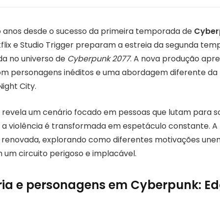
o anos desde o sucesso da primeira temporada de
Cyber
tflix e Studio Trigger preparam a estreia da segunda te
a no universo de
Cyberpunk 2077
. A nova produção apr
m personagens inéditos e uma abordagem diferente da h
ght City.
er revela um cenário focado em pessoas que lutam para 
a violência é transformada em espetáculo constante. A 
 renovada, explorando como diferentes motivações une
 um circuito perigoso e implacável.
ria e personagens em Cyberpunk: E