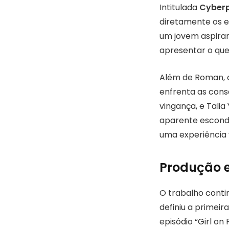
Intitulada
Cyberp
diretamente os e
um jovem aspiran
apresentar o que
Além de Roman, o
enfrenta as cons
vingança, e Tali
aparente esconde
uma experiência
Produção e
O trabalho conti
definiu a primeir
episódio “Girl on