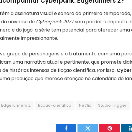
 acompanhar Cyberpunk: Edgerunners 2?
ém a assinatura visual e sonora da primeira temporada,
 do universo de
Cyberpunk 2077
sem perder o impacto da h
ênero e do jogo, a série tem potencial para oferecer uma
ualmente impressionante.
vo grupo de personagens e o tratamento com uma pers
ndicam uma narrativa atual e pertinente, que promete di
de histórias intensas de ficção científica. Por isso,
Cyber
uma produção que merece atenção no calendário de la
 Edgerunners 2
ficcao-cientifica
Netflix
Studio Trigger