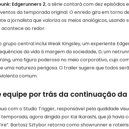
unk: Edgerunners 2
, a série contará com dez episódios 
ventos da temporada original. O enredo gira em torno 
te a jornalista que valoriza os meios analógicos, usando
 acontece ao redor.
 grupo central inclui Weak Kingsley, um experiente Edge
equências da vida à margem da sociedade, D, um netrun
a Yang, uma figura poderosa no meio corporativo, cujo 
 uma natureza perigosa. O trailer sugere que todos ser
 violenta comum.
 equipe por trás da continuação da 
nua com o Studio Trigger, responsável pela qualidade vis
a temporada, agora dirigida por Kai Ikarashi, que já havi
 Fire”. Bartosz Sztybor retorna como showrunner e roteiri