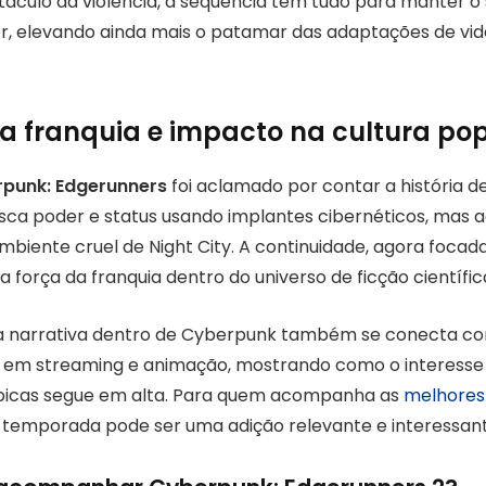
áculo da violência, a sequência tem tudo para manter o
r, elevando ainda mais o patamar das adaptações de v
a franquia e impacto na cultura po
punk: Edgerunners
foi aclamado por contar a história de
ca poder e status usando implantes cibernéticos, mas 
biente cruel de Night City. A continuidade, agora foca
 a força da franquia dentro do universo de ficção científic
a narrativa dentro de Cyberpunk também se conecta co
 em streaming e animação, mostrando como o interesse
tópicas segue em alta. Para quem acompanha as
melhores 
a temporada pode ser uma adição relevante e interessant