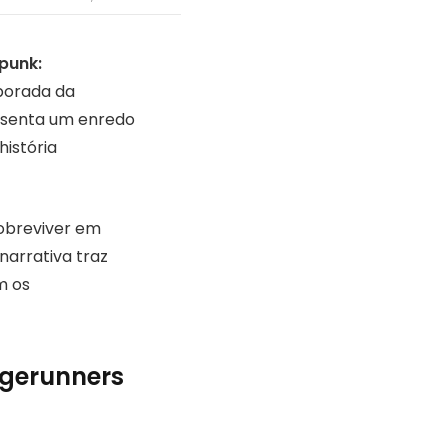
punk:
mporada da
esenta um enredo
istória
sobreviver em
narrativa traz
m os
dgerunners