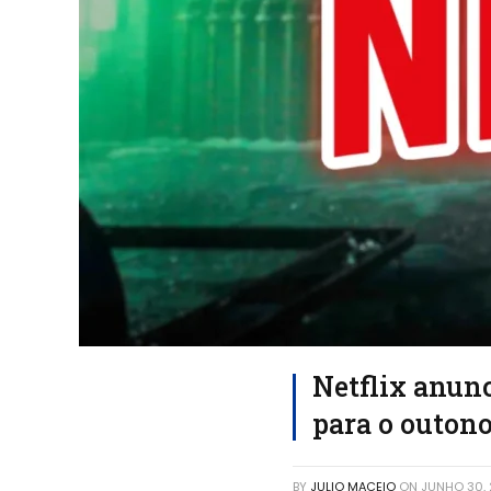
Netflix anunc
para o outono
BY
JULIO MACEIO
ON
JUNHO 30,