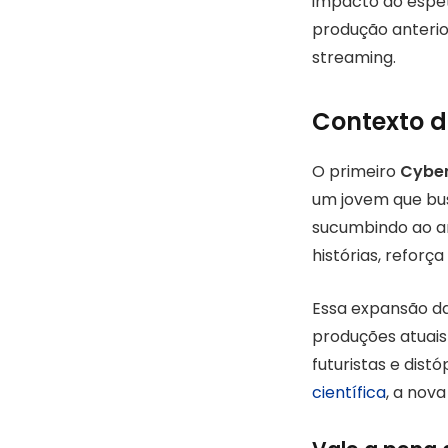
impacto do espet
produção anterio
streaming.
Contexto d
O primeiro
Cyber
um jovem que bus
sucumbindo ao am
histórias, reforça
Essa expansão d
produções atuais
futuristas e dis
científica
, a nov