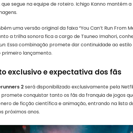
 que segue na equipe de roteiro. Ichigo Kanno mantém a 
nagens.
ambém uma versão original da faixa “You Can’t Run From M
nto a trilha sonora fica a cargo de Tsuneo Imahori, conh
gun
. Essa combinação promete dar continuidade ao estilo
o primeiro lançamento.
 exclusivo e expectativa dos fãs
runners 2
será disponibilizado exclusivamente pela Netfl
 promete conquistar tanto os fãs da franquia de jogos q
nero de ficção científica e animação, entrando na lista d
s próximos anos.