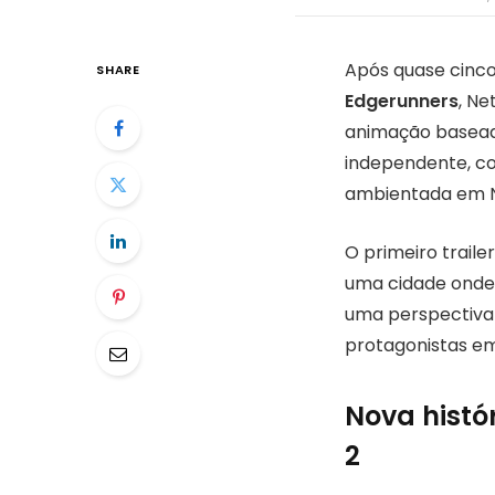
Após quase cinc
SHARE
Edgerunners
, Ne
animação basead
independente, co
ambientada em Ni
O primeiro trail
uma cidade onde 
uma perspectiva
protagonistas em
Nova histó
2