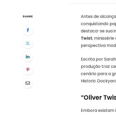
Antes de alcança
SHARE
conquistando papé
destaca-se sua i
Twist
, minisséri
perspectiva mode
Escrita por Sarah
produção traz ce
cenário para a g
Historic Dockyar
“Oliver Twi
Embora existam i