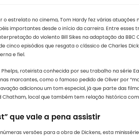
r o estrelato no cinema, Tom Hardy fez várias atuações n
is importantes desde o início da carreira. Entre esses t
nterpretação do violento Bill Sikes na adaptação da BBC
e de cinco episódios que resgata o clássico de Charles D
rna e fiel.
 Phelps, roteirista conhecida por seu trabalho na série E
nas marcantes, como o famoso pedido de Oliver por “mai
ravação adicionou um tom especial, já que parte das fil
d Chatham, local que também tem relação histórica com 
st” que vale a pena assistir
númeras versões para a obra de Dickens, esta minissérie