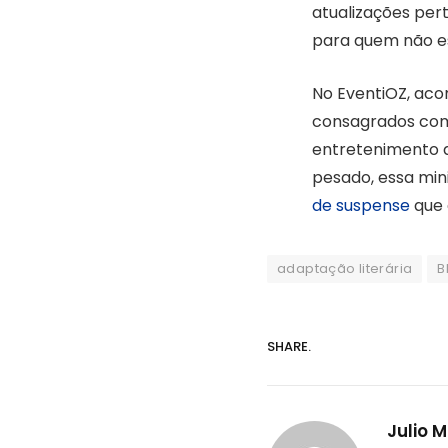
atualizações per
para quem não est
No EventiOZ, ac
consagrados com
entretenimento d
pesado, essa min
de suspense
que 
adaptação literária
B
SHARE.
Julio 