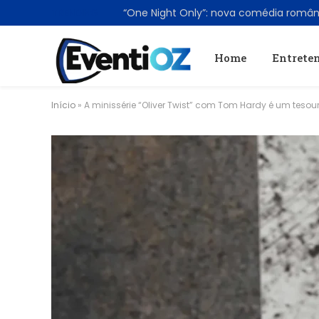
TRENDING
Home
Entrete
Início
»
A minissérie “Oliver Twist” com Tom Hardy é um teso