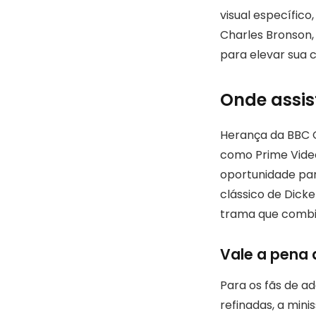
visual específic
Charles Bronson,
para elevar sua c
Onde assist
Herança da BBC 
como Prime Video
oportunidade par
clássico de Dick
trama que combina
Vale a pena 
Para os fãs de ad
refinadas, a mini