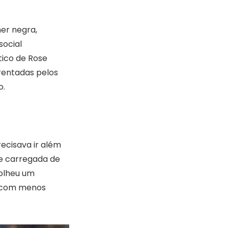
er negra,
social
tico de Rose
frentadas pelos
o.
ecisava ir além
e carregada de
colheu um
es com menos