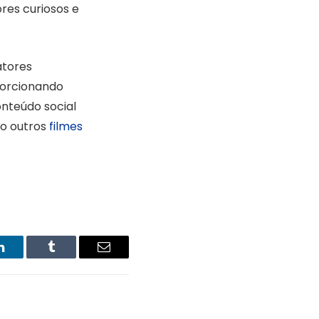
res curiosos e
atores
porcionando
nteúdo social
mo outros
filmes
LinkedIn
Tumblr
Email