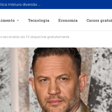
“One Night Only”: nova comédia romântica mistura diversão e distopia no cinema
nimento
Tecnologia
Economia
Cursos gratu
uro escondido da TV disponível gratuitamente