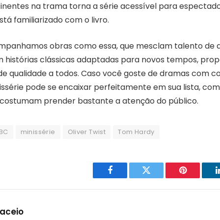
tinentes na trama torna a série acessível para espectado
á familiarizado com o livro.
ompanhamos obras como essa, que mesclam talento de 
 histórias clássicas adaptadas para novos tempos, pro
e qualidade a todos. Caso você goste de dramas com co
issérie pode se encaixar perfeitamente em sua lista, co
costumam prender bastante a atenção do público.
BC
minissérie
Oliver Twist
Tom Hardy
Facebook
Twitter
Pinterest
Maceio