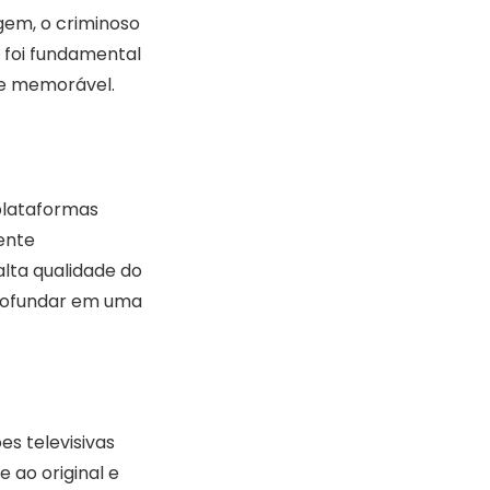
gem, o criminoso
 foi fundamental
sse memorável.
plataformas
ente
lta qualidade do
profundar em uma
es televisivas
e ao original e