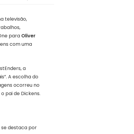
a televisão,
rabalhos,
 One para
Oliver
ickens com uma
astEnders, a
s”. A escolha do
magens ocorreu no
o pai de Dickens.
 se destaca por