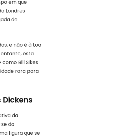
mpo em que
da Londres
gada de
das, e não é à toa
 entanto, esta
 como Bill Sikes
idade rara para
 Dickens
ativa da
-se do
ma figura que se