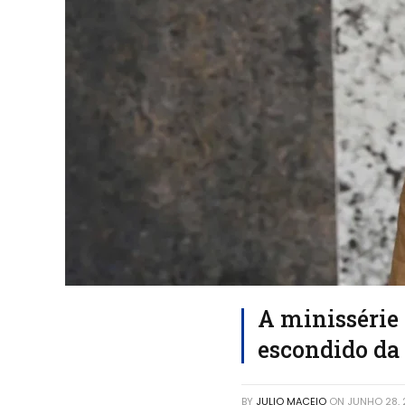
A minissérie
escondido da
BY
JULIO MACEIO
ON
JUNHO 28,