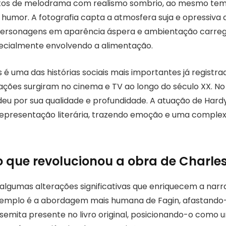
os de melodrama com realismo sombrio, ao mesmo te
 humor. A fotografia capta a atmosfera suja e opressiva 
personagens em aparência áspera e ambientação carre
ecialmente envolvendo a alimentação.
s é uma das histórias sociais mais importantes já registra
ações surgiram no cinema e TV ao longo do século XX. No
eu por sua qualidade e profundidade. A atuação de Hardy
epresentação literária, trazendo emoção e uma complex
que revolucionou a obra de Charles
 algumas alterações significativas que enriquecem a narr
exemplo é a abordagem mais humana de Fagin, afastando
semita presente no livro original, posicionando-o como u