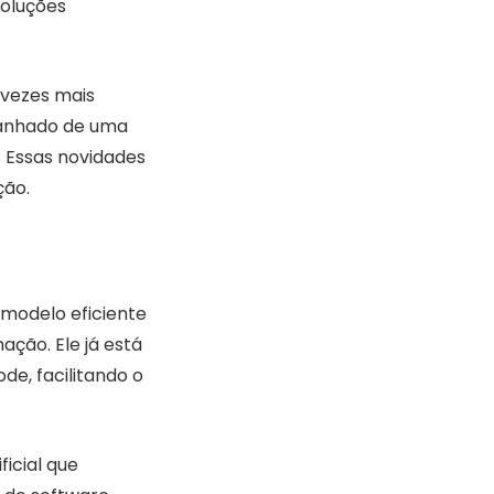
soluções
 vezes mais
panhado de uma
. Essas novidades
ção.
 modelo eficiente
ção. Ele já está
de, facilitando o
icial que