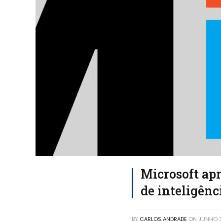
Microsoft ap
de inteligênci
BY
CARLOS ANDRADE
ON
JUNHO 3