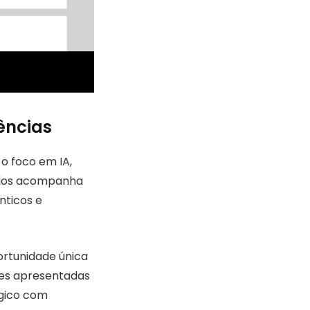
ências
o foco em IA,
elos acompanha
nticos e
ortunidade única
ões apresentadas
gico com