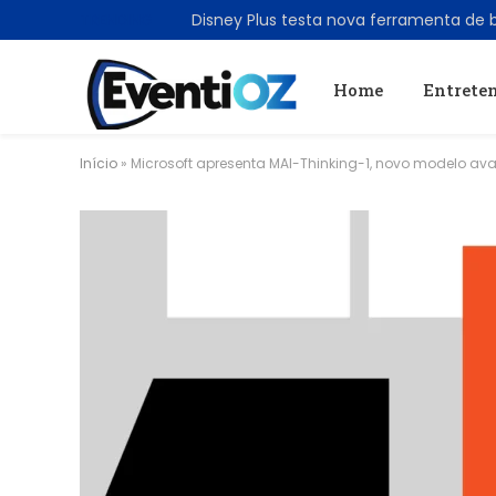
TRENDING
Home
Entrete
Início
»
Microsoft apresenta MAI-Thinking-1, novo modelo avan