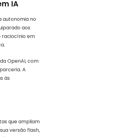
em IA
ua autonomia no
uiparado aos
e raciocínio em
a.
a da OpenAI, com
parceria. A
as às
ntas que ampliam
 sua versão flash,