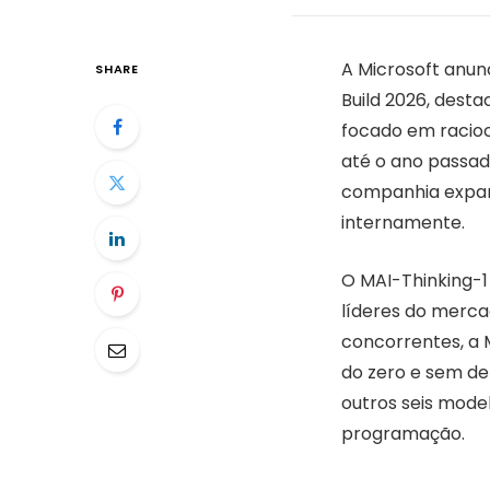
A Microsoft anunc
SHARE
Build 2026, dest
focado em racio
até o ano passad
companhia expan
internamente.
O MAI-Thinking-
líderes do merc
concorrentes, a M
do zero e sem de
outros seis mode
programação.