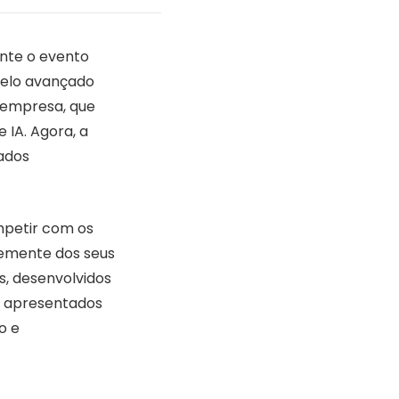
ante o evento
delo avançado
 empresa, que
 IA. Agora, a
ados
mpetir com os
temente dos seus
s, desenvolvidos
m apresentados
o e