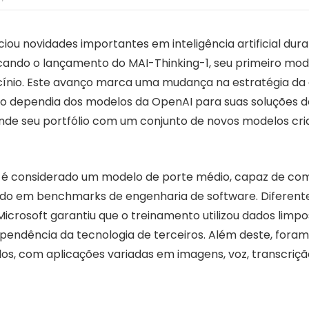
iou novidades importantes em inteligência artificial dur
acando o lançamento do MAI-Thinking-1, seu primeiro mo
cínio. Este avanço marca uma mudança na estratégia da
o dependia dos modelos da OpenAI para suas soluções de
de seu portfólio com um conjunto de novos modelos cri
1 é considerado um modelo de porte médio, capaz de co
ado em benchmarks de engenharia de software. Diferen
icrosoft garantiu que o treinamento utilizou dados limpo
pendência da tecnologia de terceiros. Além deste, fora
los, com aplicações variadas em imagens, voz, transcriçã