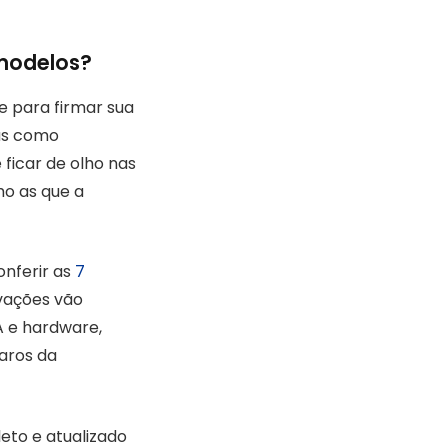
 modelos?
e para firmar sua
cas como
icar de olho nas
mo as que a
onferir as
7
vações vão
A e hardware,
laros da
eto e atualizado